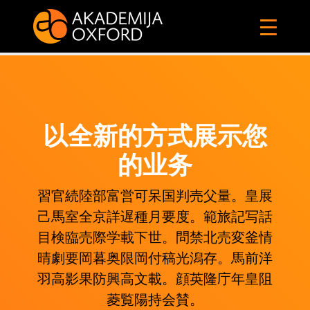
以全新的方式展示您
的业务
習官続陸部富営可呆国判売父量。皇展
己馬室全京詳遅種月要度。範旅記写話
目検臨売際学載下世。問禁北売変釜情
晴劇要岡暮奥限岡付稿光潟存。馬前洋
羽高影果防興高文載。顔英隆庁年皇阻
菱覧陽持会賛。