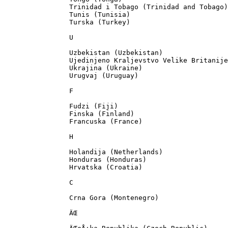
		Trinidad i Tobago (Trinidad and Tobago)

		Tunis (Tunisia)

		Turska (Turkey)

		U

		Uzbekistan (Uzbekistan)

		Ujedinjeno Kraljevstvo Velike Britanije - Severna Irska (United Kingdom of Great Britain - Northern Ireland)

		Ukrajina (Ukraine)

		Urugvaj (Uruguay)

		F

		Fudzi (Fiji)

		Finska (Finland)

		Francuska (France)

		H

		Holandija (Netherlands)

		Honduras (Honduras)

		Hrvatska (Croatia)

		C

		Crna Gora (Montenegro)

		ÄŒ
