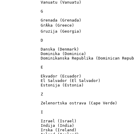
		Vanuatu (Vanuatu)

		G

		Grenada (Grenada)

		GrÄka (Greece)

		Gruzija (Georgia)

		D

		Danska (Denmark)

		Dominika (Dominica)

		Dominikanska Republika (Dominican Republic)

		E

		Ekvador (Ecuador)

		El Salvador (El Salvador)

		Estonija (Estonia)

		Z

		Zelenortska ostrava (Cape Verde)

		I

		Izrael (Israel)

		Indija (India)

		Irska (Ireland)
