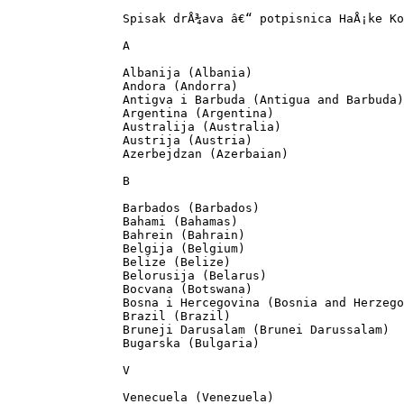
		Spisak drÅ¾ava â€“ potpisnica HaÅ¡ke Konvencije:

		A

		Albanija (Albania)

		Andora (Andorra)

		Antigva i Barbuda (Antigua and Barbuda)

		Argentina (Argentina)

		Australija (Australia)

		Austrija (Austria)

		Azerbejdzan (Azerbaian)

		B

		Barbados (Barbados)

		Bahami (Bahamas)

		Bahrein (Bahrain)

		Belgija (Belgium)

		Belize (Belize)

		Belorusija (Belarus)

		Bocvana (Botswana)

		Bosna i Hercegovina (Bosnia and Herzegovina)

		Brazil (Brazil)

		Bruneji Darusalam (Brunei Darussalam)

		Bugarska (Bulgaria)

		V

		Venecuela (Venezuela)
