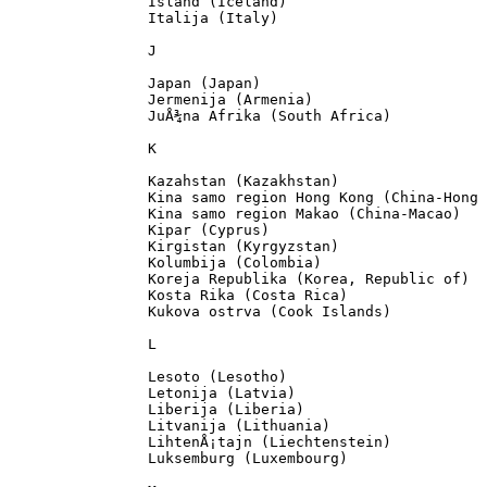
		Island (Iceland)

		Italija (Italy)

		J

		Japan (Japan)

		Jermenija (Armenia)

		JuÅ¾na Afrika (South Africa)

		K

		Kazahstan (Kazakhstan)

		Kina samo region Hong Kong (China-Hong Kong)

		Kina samo region Makao (China-Macao)

		Kipar (Cyprus)

		Kirgistan (Kyrgyzstan)

		Kolumbija (Colombia)

		Koreja Republika (Korea, Republic of)

		Kosta Rika (Costa Rica)

		Kukova ostrva (Cook Islands)

		L

		Lesoto (Lesotho)

		Letonija (Latvia)

		Liberija (Liberia)

		Litvanija (Lithuania)

		LihtenÅ¡tajn (Liechtenstein)

		Luksemburg (Luxembourg)
