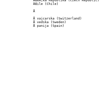
		ÄŒeÅ¡ka Republika (Czech Republic)

		ÄŒile (Chile)

		Å 

		Å vajcarska (Switzerland)

		Å vedska (Sweden)

		Å panija (Spain)	
