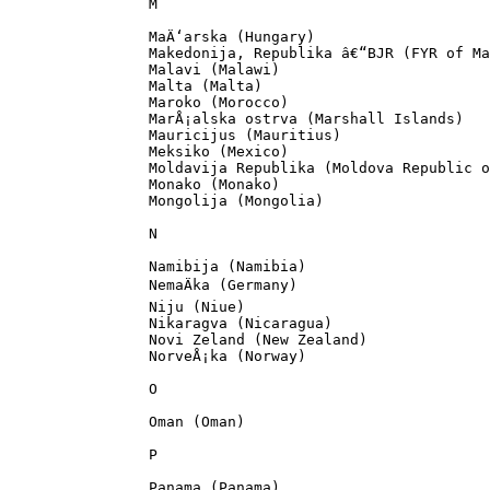
		M

		MaÄ‘arska (Hungary)

		Makedonija, Republika â€“BJR (FYR of Macedonia)

		Malavi (Malawi)

		Malta (Malta)

		Maroko (Morocco)

		MarÅ¡alska ostrva (Marshall Islands)

		Mauricijus (Mauritius)

		Meksiko (Mexico)

		Moldavija Republika (Moldova Republic of)

		Monako (Monako)

		Mongolija (Mongolia)

		N

		Namibija (Namibia)

		NemaÄka (Germany)

		Niju (Niue)

		Nikaragva (Nicaragua)

		Novi Zeland (New Zealand)

		NorveÅ¡ka (Norway)

		O

		Oman (Oman)

		P

		Panama (Panama)
