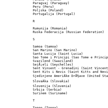
		Paragvaj (Paraguay)

		Peru (Peru)

		Poljska (Poland)

		Portugalija (Portugal)

		R

		Rumunija (Romania)

		Ruska Federacija (Russian Federation)

		S

		Samoa (Samoa)

		San Marino (San Marino)

		Santa Lucija (Saint Lucia)

		Sao Tome i Principi (Sao Tome e Principe)

		Svazilend (Swaziland)

		SejÅ¡eli (Seychelles)

		Sent Vinsent - Grenadini (Saint Vincent - Grenadines)

		Sent Kits i Nevis (Saint Kitts and Nevis)

		Sjedinjene AmeriÄke DrÅ¾ave (United States of America)

		SlovaÄka (Slovakia)

		Slovenija (Slovenia)

		Srbija (Serbia)

		Surinem (Suriname)

		T

		Tongo (Tonga)
