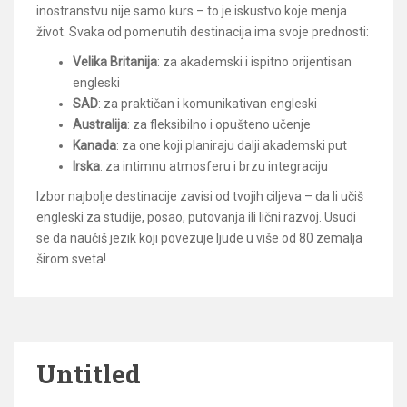
inostranstvu nije samo kurs – to je iskustvo koje menja
život. Svaka od pomenutih destinacija ima svoje prednosti:
Velika Britanija
: za akademski i ispitno orijentisan
engleski
SAD
: za praktičan i komunikativan engleski
Australija
: za fleksibilno i opušteno učenje
Kanada
: za one koji planiraju dalji akademski put
Irska
: za intimnu atmosferu i brzu integraciju
Izbor najbolje destinacije zavisi od tvojih ciljeva – da li učiš
engleski za studije, posao, putovanja ili lični razvoj. Usudi
se da naučiš jezik koji povezuje ljude u više od 80 zemalja
širom sveta!
Untitled