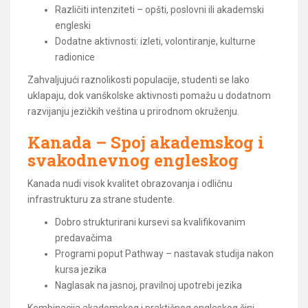
Različiti intenziteti – opšti, poslovni ili akademski
engleski
Dodatne aktivnosti: izleti, volontiranje, kulturne
radionice
Zahvaljujući raznolikosti populacije, studenti se lako
uklapaju, dok vanškolske aktivnosti pomažu u dodatnom
razvijanju jezičkih veština u prirodnom okruženju.
Kanada – Spoj akademskog i
svakodnevnog engleskog
Kanada nudi visok kvalitet obrazovanja i odličnu
infrastrukturu za strane studente.
Dobro strukturirani kursevi sa kvalifikovanim
predavačima
Programi poput Pathway – nastavak studija nakon
kursa jezika
Naglasak na jasnoj, pravilnoj upotrebi jezika
Kombinacija akademskog i praktičnog engleskog čini