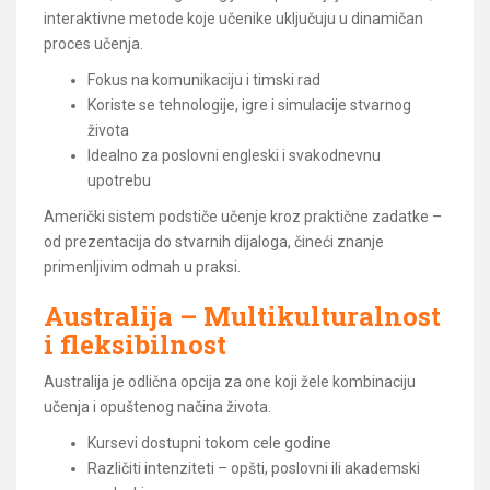
interaktivne metode koje učenike uključuju u dinamičan
proces učenja.
Fokus na komunikaciju i timski rad
Koriste se tehnologije, igre i simulacije stvarnog
života
Idealno za poslovni engleski i svakodnevnu
upotrebu
Američki sistem podstiče učenje kroz praktične zadatke –
od prezentacija do stvarnih dijaloga, čineći znanje
primenljivim odmah u praksi.
Australija – Multikulturalnost
i fleksibilnost
Australija je odlična opcija za one koji žele kombinaciju
učenja i opuštenog načina života.
Kursevi dostupni tokom cele godine
Različiti intenziteti – opšti, poslovni ili akademski