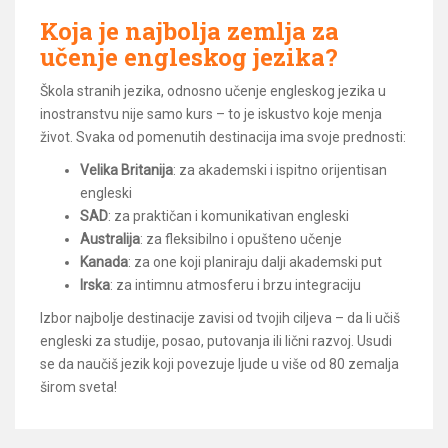
Koja je najbolja zemlja za
učenje engleskog jezika?
Škola stranih jezika, odnosno učenje engleskog jezika u
inostranstvu nije samo kurs – to je iskustvo koje menja
život. Svaka od pomenutih destinacija ima svoje prednosti:
Velika Britanija
: za akademski i ispitno orijentisan
engleski
SAD
: za praktičan i komunikativan engleski
Australija
: za fleksibilno i opušteno učenje
Kanada
: za one koji planiraju dalji akademski put
Irska
: za intimnu atmosferu i brzu integraciju
Izbor najbolje destinacije zavisi od tvojih ciljeva – da li učiš
engleski za studije, posao, putovanja ili lični razvoj. Usudi
se da naučiš jezik koji povezuje ljude u više od 80 zemalja
širom sveta!