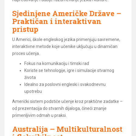
Sjedinjene Američke Države –
Praktičan i interaktivan
pristup
U Americi, škole engleskog jezika primenjuju savremene,
interaktivne metode koje učenike uključuju u dinamičan
proces učenja.
Fokus na komunikaciju i timski rad
Koriste se tehnologije, igre i simulacije stvarnog
života
Idealno za poslovni engleski i svakodnevnu
upotrebu
Američki sistem podstiče učenje kroz praktične zadatke –
od prezentacija do stvarnih dijaloga, čineći znanje
primenljivim odmah u praksi.
Australija – Multikulturalnost