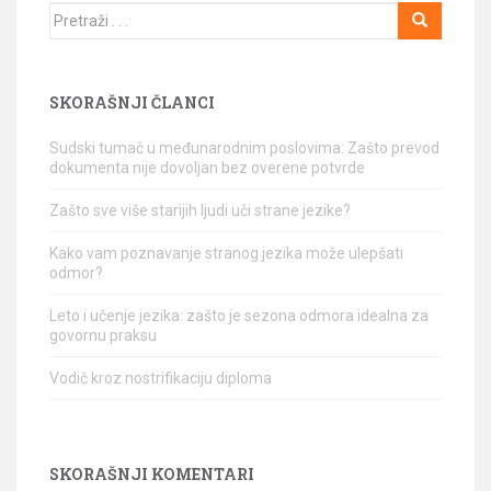
Traži
SKORAŠNJI ČLANCI
Sudski tumač u međunarodnim poslovima: Zašto prevod
dokumenta nije dovoljan bez overene potvrde
Zašto sve više starijih ljudi uči strane jezike?
Kako vam poznavanje stranog jezika može ulepšati
odmor?
Leto i učenje jezika: zašto je sezona odmora idealna za
govornu praksu
Vodič kroz nostrifikaciju diploma
SKORAŠNJI KOMENTARI