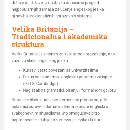
države do države. U nastavku donosimo pregled
najpopularnijih zemalja za učenje engleskog jezika i
njihovih karakterističnih obrazovnih sistema.
Velika Britanija –
Tradicionalna i akademska
struktura
Velika Britanija je sinonim za kvalitetno obrazovanje, a to
važi i za škole engleskog jezika.
Kursevi često povezani sa univerzitetima
Fokus na akademski engleski i pripremu za ispite
(IELTS, Cambridge)
Naglasak na gramatici, pisanju i formalnom govoru
Britanske škole nude i tzv. immersion programe, gde
polaznici borave u domaćinstvima i koriste engleski u
svakodnevnim situacijama, što omogućava brzo
napredovanje i dublje razumevanje jezika i kulture.