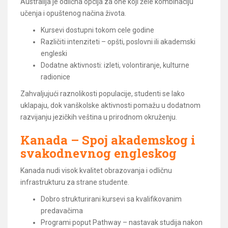
Australija je odlična opcija za one koji žele kombinaciju
učenja i opuštenog načina života.
Kursevi dostupni tokom cele godine
Različiti intenziteti – opšti, poslovni ili akademski
engleski
Dodatne aktivnosti: izleti, volontiranje, kulturne
radionice
Zahvaljujući raznolikosti populacije, studenti se lako
uklapaju, dok vanškolske aktivnosti pomažu u dodatnom
razvijanju jezičkih veština u prirodnom okruženju.
Kanada – Spoj akademskog i
svakodnevnog engleskog
Kanada nudi visok kvalitet obrazovanja i odličnu
infrastrukturu za strane studente.
Dobro strukturirani kursevi sa kvalifikovanim
predavačima
Programi poput Pathway – nastavak studija nakon