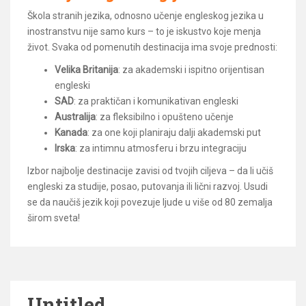
Škola stranih jezika, odnosno učenje engleskog jezika u
inostranstvu nije samo kurs – to je iskustvo koje menja
život. Svaka od pomenutih destinacija ima svoje prednosti:
Velika Britanija
: za akademski i ispitno orijentisan
engleski
SAD
: za praktičan i komunikativan engleski
Australija
: za fleksibilno i opušteno učenje
Kanada
: za one koji planiraju dalji akademski put
Irska
: za intimnu atmosferu i brzu integraciju
Izbor najbolje destinacije zavisi od tvojih ciljeva – da li učiš
engleski za studije, posao, putovanja ili lični razvoj. Usudi
se da naučiš jezik koji povezuje ljude u više od 80 zemalja
širom sveta!
Untitled