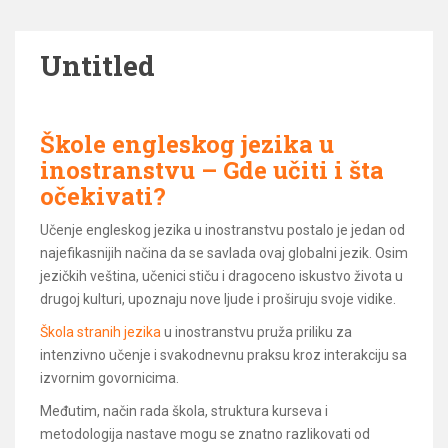
Untitled
Škole engleskog jezika u
inostranstvu – Gde učiti i šta
očekivati?
Učenje engleskog jezika u inostranstvu postalo je jedan od
najefikasnijih načina da se savlada ovaj globalni jezik. Osim
jezičkih veština, učenici stiču i dragoceno iskustvo života u
drugoj kulturi, upoznaju nove ljude i proširuju svoje vidike.
Škola stranih jezika
u inostranstvu pruža priliku za
intenzivno učenje i svakodnevnu praksu kroz interakciju sa
izvornim govornicima.
Međutim, način rada škola, struktura kurseva i
metodologija nastave mogu se znatno razlikovati od