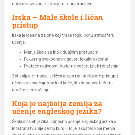
dalje obrazovanje ili karijeru u inostranstvu.
Irska – Male škole i ličan
pristup
Irska je idealna za one koji traže toplu, ličnu atmosferu
učenja.
Manje škole sa individualnim pristupom
Fokus na svakodnevni govor i lokalni akcenat
Prateće aktivnosti: kulturne večeri, izleti i druženja
Zahvaljujući manjoj veličini grupa i prijateljskom pristupu,
učenici se osećaju kao kod kuće, što doprinosi bržem i
opuštenijem učenju.
Koja je najbolja zemlja za
učenje engleskog jezika?
Škola stranih jezika, odnosno učenje engleskog jezika u
inostranstvu nije samo kurs – to je iskustvo koje menja