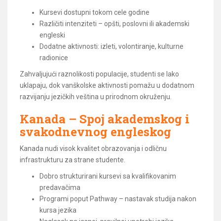
Kursevi dostupni tokom cele godine
Različiti intenziteti – opšti, poslovni ili akademski
engleski
Dodatne aktivnosti: izleti, volontiranje, kulturne
radionice
Zahvaljujući raznolikosti populacije, studenti se lako
uklapaju, dok vanškolske aktivnosti pomažu u dodatnom
razvijanju jezičkih veština u prirodnom okruženju.
Kanada – Spoj akademskog i
svakodnevnog engleskog
Kanada nudi visok kvalitet obrazovanja i odličnu
infrastrukturu za strane studente.
Dobro strukturirani kursevi sa kvalifikovanim
predavačima
Programi poput Pathway – nastavak studija nakon
kursa jezika