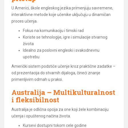
U Americi, škole engleskog jezika primenjuju savremene,
interaktivne metode koje učenike uključuju u dinamičan
proces učenja.
Fokus na komunikaciju i timski rad
Koriste se tehnologije, igre i simulacije stvarnog
života
Idealno za poslovni engleski i svakodnevnu
upotrebu
Američki sistem podstiče učenje kroz praktične zadatke –
od prezentacija do stvarnih dijaloga, čineći znanje
primenljivim odmah u praksi.
Australija – Multikulturalnost
i fleksibilnost
Australija je odlična opcija za one koji žele kombinaciju
učenja i opuštenog načina života.
Kursevi dostupni tokom cele godine