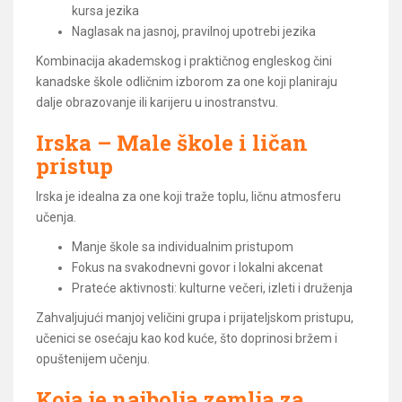
kursa jezika
Naglasak na jasnoj, pravilnoj upotrebi jezika
Kombinacija akademskog i praktičnog engleskog čini
kanadske škole odličnim izborom za one koji planiraju
dalje obrazovanje ili karijeru u inostranstvu.
Irska – Male škole i ličan
pristup
Irska je idealna za one koji traže toplu, ličnu atmosferu
učenja.
Manje škole sa individualnim pristupom
Fokus na svakodnevni govor i lokalni akcenat
Prateće aktivnosti: kulturne večeri, izleti i druženja
Zahvaljujući manjoj veličini grupa i prijateljskom pristupu,
učenici se osećaju kao kod kuće, što doprinosi bržem i
opuštenijem učenju.
Koja je najbolja zemlja za