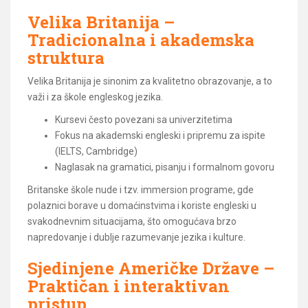
Velika Britanija –
Tradicionalna i akademska
struktura
Velika Britanija je sinonim za kvalitetno obrazovanje, a to
važi i za škole engleskog jezika.
Kursevi često povezani sa univerzitetima
Fokus na akademski engleski i pripremu za ispite
(IELTS, Cambridge)
Naglasak na gramatici, pisanju i formalnom govoru
Britanske škole nude i tzv. immersion programe, gde
polaznici borave u domaćinstvima i koriste engleski u
svakodnevnim situacijama, što omogućava brzo
napredovanje i dublje razumevanje jezika i kulture.
Sjedinjene Američke Države –
Praktičan i interaktivan
pristup