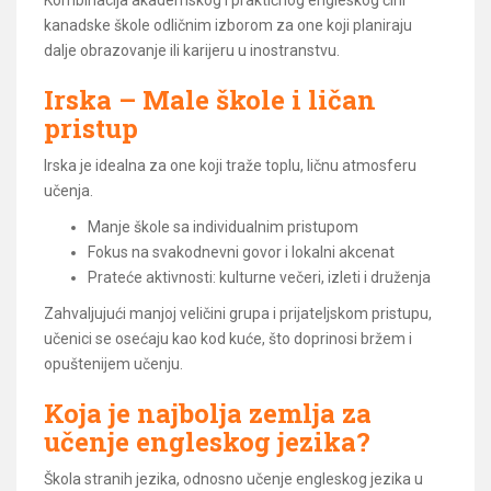
kanadske škole odličnim izborom za one koji planiraju
dalje obrazovanje ili karijeru u inostranstvu.
Irska – Male škole i ličan
pristup
Irska je idealna za one koji traže toplu, ličnu atmosferu
učenja.
Manje škole sa individualnim pristupom
Fokus na svakodnevni govor i lokalni akcenat
Prateće aktivnosti: kulturne večeri, izleti i druženja
Zahvaljujući manjoj veličini grupa i prijateljskom pristupu,
učenici se osećaju kao kod kuće, što doprinosi bržem i
opuštenijem učenju.
Koja je najbolja zemlja za
učenje engleskog jezika?
Škola stranih jezika, odnosno učenje engleskog jezika u