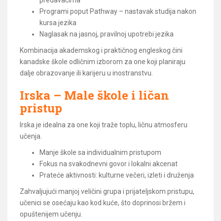
Programi poput Pathway – nastavak studija nakon
kursa jezika
Naglasak na jasnoj, pravilnoj upotrebi jezika
Kombinacija akademskog i praktičnog engleskog čini
kanadske škole odličnim izborom za one koji planiraju
dalje obrazovanje ili karijeru u inostranstvu.
Irska – Male škole i ličan
pristup
Irska je idealna za one koji traže toplu, ličnu atmosferu
učenja.
Manje škole sa individualnim pristupom
Fokus na svakodnevni govor i lokalni akcenat
Prateće aktivnosti: kulturne večeri, izleti i druženja
Zahvaljujući manjoj veličini grupa i prijateljskom pristupu,
učenici se osećaju kao kod kuće, što doprinosi bržem i
opuštenijem učenju.