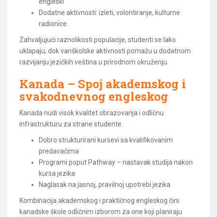
engleski
Dodatne aktivnosti: izleti, volontiranje, kulturne
radionice
Zahvaljujući raznolikosti populacije, studenti se lako
uklapaju, dok vanškolske aktivnosti pomažu u dodatnom
razvijanju jezičkih veština u prirodnom okruženju.
Kanada – Spoj akademskog i
svakodnevnog engleskog
Kanada nudi visok kvalitet obrazovanja i odličnu
infrastrukturu za strane studente.
Dobro strukturirani kursevi sa kvalifikovanim
predavačima
Programi poput Pathway – nastavak studija nakon
kursa jezika
Naglasak na jasnoj, pravilnoj upotrebi jezika
Kombinacija akademskog i praktičnog engleskog čini
kanadske škole odličnim izborom za one koji planiraju