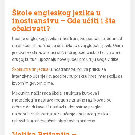
Škole engleskog jezika u
inostranstvu – Gde učiti i šta
očekivati?
Učenje engleskog jezika u inostranstvu postalo je jedan od
najefikasnijih načina da se savlada ovaj globalni jezik. Osim
jezičkih veština, učenici stiču i dragoceno iskustvo života u
drugoj kulturi, upoznaju nove ljude i proširuju svoje vidike.
Škola stranih jezika
u inostranstvu pruža priliku za
intenzivno učenje i svakodnevnu praksu kroz interakciju sa
izvornim govornicima.
Međutim, način rada škola, struktura kurseva i
metodologija nastave mogu se znatno razlikovati od
države do države. U nastavku donosimo pregled
najpopularnijih zemalja za učenje engleskog jezika i
njihovih karakterističnih obrazovnih sistema.
Velika Britanija –