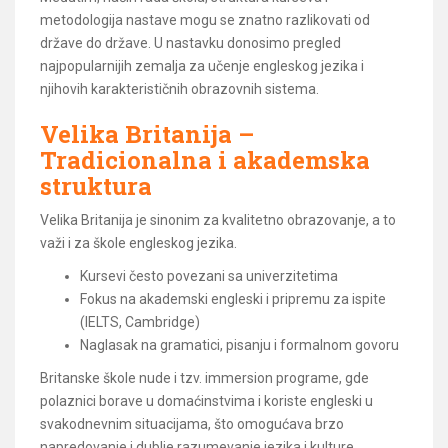
metodologija nastave mogu se znatno razlikovati od
države do države. U nastavku donosimo pregled
najpopularnijih zemalja za učenje engleskog jezika i
njihovih karakterističnih obrazovnih sistema.
Velika Britanija –
Tradicionalna i akademska
struktura
Velika Britanija je sinonim za kvalitetno obrazovanje, a to
važi i za škole engleskog jezika.
Kursevi često povezani sa univerzitetima
Fokus na akademski engleski i pripremu za ispite
(IELTS, Cambridge)
Naglasak na gramatici, pisanju i formalnom govoru
Britanske škole nude i tzv. immersion programe, gde
polaznici borave u domaćinstvima i koriste engleski u
svakodnevnim situacijama, što omogućava brzo
napredovanje i dublje razumevanje jezika i kulture.