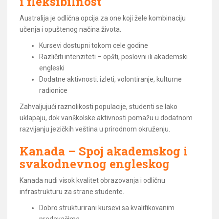
i fleksibilnost
Australija je odlična opcija za one koji žele kombinaciju
učenja i opuštenog načina života.
Kursevi dostupni tokom cele godine
Različiti intenziteti – opšti, poslovni ili akademski
engleski
Dodatne aktivnosti: izleti, volontiranje, kulturne
radionice
Zahvaljujući raznolikosti populacije, studenti se lako
uklapaju, dok vanškolske aktivnosti pomažu u dodatnom
razvijanju jezičkih veština u prirodnom okruženju.
Kanada – Spoj akademskog i
svakodnevnog engleskog
Kanada nudi visok kvalitet obrazovanja i odličnu
infrastrukturu za strane studente.
Dobro strukturirani kursevi sa kvalifikovanim
predavačima