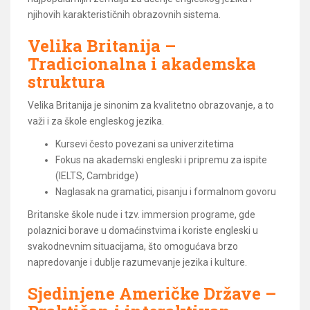
njihovih karakterističnih obrazovnih sistema.
Velika Britanija –
Tradicionalna i akademska
struktura
Velika Britanija je sinonim za kvalitetno obrazovanje, a to
važi i za škole engleskog jezika.
Kursevi često povezani sa univerzitetima
Fokus na akademski engleski i pripremu za ispite
(IELTS, Cambridge)
Naglasak na gramatici, pisanju i formalnom govoru
Britanske škole nude i tzv. immersion programe, gde
polaznici borave u domaćinstvima i koriste engleski u
svakodnevnim situacijama, što omogućava brzo
napredovanje i dublje razumevanje jezika i kulture.
Sjedinjene Američke Države –