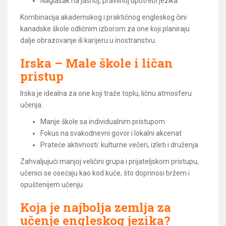
Naglasak na jasnoj, pravilnoj upotrebi jezika
Kombinacija akademskog i praktičnog engleskog čini
kanadske škole odličnim izborom za one koji planiraju
dalje obrazovanje ili karijeru u inostranstvu.
Irska – Male škole i ličan
pristup
Irska je idealna za one koji traže toplu, ličnu atmosferu
učenja.
Manje škole sa individualnim pristupom
Fokus na svakodnevni govor i lokalni akcenat
Prateće aktivnosti: kulturne večeri, izleti i druženja
Zahvaljujući manjoj veličini grupa i prijateljskom pristupu,
učenici se osećaju kao kod kuće, što doprinosi bržem i
opuštenijem učenju.
Koja je najbolja zemlja za
učenje engleskog jezika?