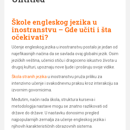
Škole engleskog jezika u
inostranstvu – Gde učiti i šta
očekivati?
Učenje engleskog jezika u inostranstvu postalo je jedan od
najefikasnijih načina da se savlada ovaj globalni jezik. Osim
jezičkih veština, učenici stiču i dragoceno iskustvo života u
drugoj kulturi, upoznaju nove ljude i proširuju svoje vidike.
Škola stranih jezika
u inostranstvu pruža priliku za
intenzivno učenje i svakodnevnu praksu kroz interakciju sa
izvornim govornicima.
Međutim, način rada škola, struktura kurseva i
metodologija nastave mogu se znatno razlikovati od
države do države. U nastavku donosimo pregled
najpopularnijih zemalja za učenje engleskog jezika i
njihovih karakterističnih obrazovnih sistema.