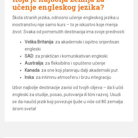
učenje engleskog jezika?
Škola stranih jezika, odnosno učenje engleskog jezika u
inostranstvu nije samo kurs – to je iskustvo koje menja
život. Svaka od pomenutih destinacija ima svoje prednosti:
Velika Britanija
: za akademski i ispitno orijentisan
engleski
SAD
: za praktičan i komunikativan engleski
Australija
: za fleksibilno i opušteno učenje
Kanada
: za one koji planiraju dalji akademski put
Irska
: za intimnu atmosferu i brzu integraciju
Izbor najbolje destinacije zavisi od tvojih ciljeva – da li učiš
engleski za studije, posao, putovanja ili lični razvoj. Usudi
se da naučiš jezik koji povezuje ljude u više od 80 zemalja
širom sveta!