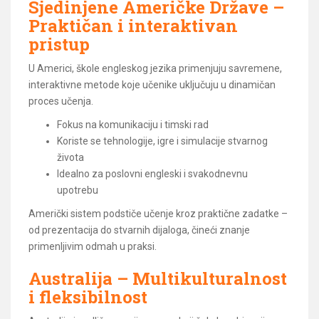
Sjedinjene Američke Države –
Praktičan i interaktivan
pristup
U Americi, škole engleskog jezika primenjuju savremene,
interaktivne metode koje učenike uključuju u dinamičan
proces učenja.
Fokus na komunikaciju i timski rad
Koriste se tehnologije, igre i simulacije stvarnog
života
Idealno za poslovni engleski i svakodnevnu
upotrebu
Američki sistem podstiče učenje kroz praktične zadatke –
od prezentacija do stvarnih dijaloga, čineći znanje
primenljivim odmah u praksi.
Australija – Multikulturalnost
i fleksibilnost