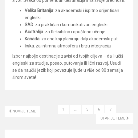
život. Svaka od pomenutih destinacija ima svoje prednosti:
Velika Britanija
: za akademski i ispitno orijentisan
engleski
SAD
: za praktičan i komunikativan engleski
Australija
: za fleksibilno i opušteno učenje
Kanada
: za one koji planiraju dalji akademski put
Irska
: za intimnu atmosferu i brzu integraciju
Izbor najbolje destinacije zavisi od tvojih ciljeva – da li učiš
engleski za studije, posao, putovanja ili lični razvoj. Usudi
se da naučiš jezik koji povezuje ljude u više od 80 zemalja
širom sveta!
1
…
5
6
7
NOVIJE TEME
KRETANJE ČLANAKA
STARIJE TEME