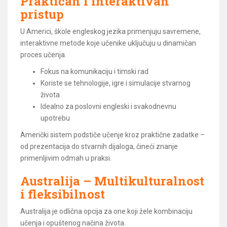
Praktičan i interaktivan
pristup
U Americi, škole engleskog jezika primenjuju savremene,
interaktivne metode koje učenike uključuju u dinamičan
proces učenja.
Fokus na komunikaciju i timski rad
Koriste se tehnologije, igre i simulacije stvarnog
života
Idealno za poslovni engleski i svakodnevnu
upotrebu
Američki sistem podstiče učenje kroz praktične zadatke –
od prezentacija do stvarnih dijaloga, čineći znanje
primenljivim odmah u praksi.
Australija – Multikulturalnost
i fleksibilnost
Australija je odlična opcija za one koji žele kombinaciju
učenja i opuštenog načina života.