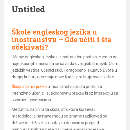
Untitled
Škole engleskog jezika u
inostranstvu – Gde učiti i šta
očekivati?
Učenje engleskog jezika u inostranstvu postalo je jedan od
najefikasnijih načina da se savlada ovaj globalni jezik. Osim
jezičkih veština, učenici stiču i dragoceno iskustvo života u
drugoj kulturi, upoznaju nove ljude i proširuju svoje vidike.
Škola stranih jezika
u inostranstvu pruža priliku za
intenzivno učenje i svakodnevnu praksu kroz interakciju sa
izvornim govornicima.
Međutim, način rada škola, struktura kurseva i
metodologija nastave mogu se znatno razlikovati od
države do države. U nastavku donosimo pregled
najpopularnijih zemalja za učenje engleskog jezika i