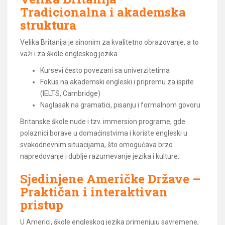
Tradicionalna i akademska
struktura
Velika Britanija je sinonim za kvalitetno obrazovanje, a to
važi i za škole engleskog jezika.
Kursevi često povezani sa univerzitetima
Fokus na akademski engleski i pripremu za ispite
(IELTS, Cambridge)
Naglasak na gramatici, pisanju i formalnom govoru
Britanske škole nude i tzv. immersion programe, gde
polaznici borave u domaćinstvima i koriste engleski u
svakodnevnim situacijama, što omogućava brzo
napredovanje i dublje razumevanje jezika i kulture.
Sjedinjene Američke Države –
Praktičan i interaktivan
pristup
U Americi, škole engleskog jezika primenjuju savremene,