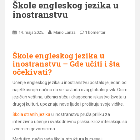
Škole engleskog jezika u
inostranstvu
14. maja 2025.
Mario Lanza
1 komentar
Škole engleskog jezika u
inostranstvu – Gde učiti i šta
očekivati?
Učenje engleskog jezika u inostranstvu postalo je jedan od
najefikasnijih načina da se savlada ovaj globalni jezik. Osim
jezičkih veština, učenici stiču i dragoceno iskustvo života u
drugoj kulturi, upoznaju nove ljude i proširuju svoje vidike.
Škola stranih jezika
u inostranstvu pruža priliku za
intenzivno učenje i svakodnevnu praksu kroz interakciju sa
izvornim govornicima.
Međutim, način rada škola, struktura kurseva i