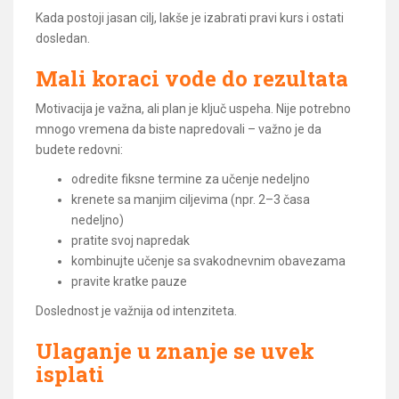
Kada postoji jasan cilj, lakše je izabrati pravi kurs i ostati
dosledan.
Mali koraci vode do rezultata
Motivacija je važna, ali plan je ključ uspeha. Nije potrebno
mnogo vremena da biste napredovali – važno je da
budete redovni:
odredite fiksne termine za učenje nedeljno
krenete sa manjim ciljevima (npr. 2–3 časa
nedeljno)
pratite svoj napredak
kombinujte učenje sa svakodnevnim obavezama
pravite kratke pauze
Doslednost je važnija od intenziteta.
Ulaganje u znanje se uvek
isplati