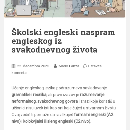
Školski engleski naspram
engleskog iz
svakodnevnog života
22. decembra 2025.
Mario Lanza
Ostavite
komentar
Učenje engleskog jezika podrazumeva savladavanje
gramatike i rečnika
, ali pravi izazov je
razumevanje
neformalnog, svakodnevnog govora
. Izrazi koje koristiš u
učionici nisu uvek isti kao oni koje čuješ u stvarnom životu.
Ovaj vodič ti pomaže da razlikuješ
formalni engleski (A2
nivo)
i
kolokvijalni ili sleng engleski (C2 nivo)
.