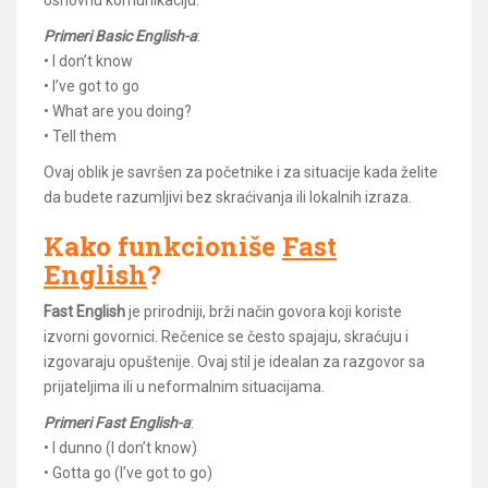
osnovnu komunikaciju.
Primeri Basic English-a
:
• I don’t know
• I’ve got to go
• What are you doing?
• Tell them
Ovaj oblik je savršen za početnike i za situacije kada želite
da budete razumljivi bez skraćivanja ili lokalnih izraza.
Kako funkcioniše
Fast
English
?
Fast English
je prirodniji, brži način govora koji koriste
izvorni govornici. Rečenice se često spajaju, skraćuju i
izgovaraju opuštenije. Ovaj stil je idealan za razgovor sa
prijateljima ili u neformalnim situacijama.
Primeri Fast English-a
:
• I dunno (I don’t know)
• Gotta go (I’ve got to go)