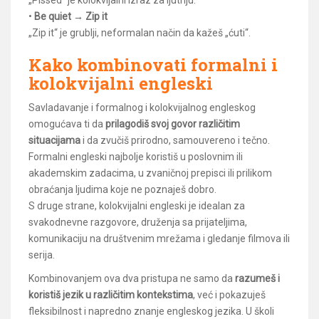
•
Be quiet → Zip it
„Zip it“ je grublji, neformalan način da kažeš „ćuti“.
Kako kombinovati formalni i
kolokvijalni engleski
Savladavanje i formalnog i kolokvijalnog engleskog
omogućava ti da
prilagodiš svoj govor različitim
situacijama
i da zvučiš prirodno, samouvereno i tečno.
Formalni engleski najbolje koristiš u poslovnim ili
akademskim zadacima, u zvaničnoj prepisci ili prilikom
obraćanja ljudima koje ne poznaješ dobro.
S druge strane, kolokvijalni engleski je idealan za
svakodnevne razgovore, druženja sa prijateljima,
komunikaciju na društvenim mrežama i gledanje filmova ili
serija.
Kombinovanjem ova dva pristupa ne samo da
razumeš i
koristiš jezik u različitim kontekstima
, već i pokazuješ
fleksibilnost i napredno znanje engleskog jezika. U školi