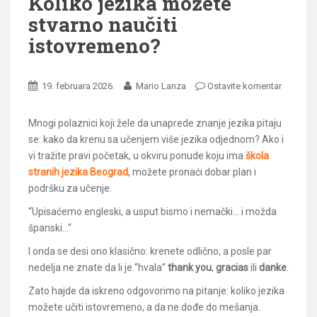
Koliko jezika možete
stvarno naučiti
istovremeno?
19. februara 2026.
Mario Lanza
Ostavite komentar
Mnogi polaznici koji žele da unaprede znanje jezika pitaju
se: kako da krenu sa učenjem više jezika odjednom? Ako i
vi tražite pravi početak, u okviru ponude koju ima
škola
stranih jezika Beograd
, možete pronaći dobar plan i
podršku za učenje.
“Upisaćemo engleski, a usput bismo i nemački… i možda
španski…“
I onda se desi ono klasično: krenete odlično, a posle par
nedelja ne znate da li je “hvala”
thank you
,
gracias
ili
danke
.
Zato hajde da iskreno odgovorimo na pitanje: koliko jezika
možete učiti istovremeno, a da ne dođe do mešanja.