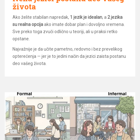
života
Ako želite stabilan napredak,
1 jezik je idealan
, a
2 jezika
su realna opcija
ako imate dobar plan i dovoljno vremena.
Sve preko toga zvuči odlično u teoriji, ali u praksi retko
opstane.
Najvažnije je da učite pametno, redovno i bez prevelikog
opterećenja — jer je to jedini način da jezici zaista postanu
deo vašeg života.