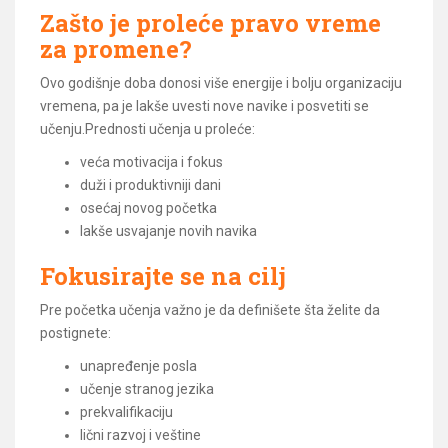
Zašto je proleće pravo vreme
za promene?
Ovo godišnje doba donosi više energije i bolju organizaciju
vremena, pa je lakše uvesti nove navike i posvetiti se
učenju.Prednosti učenja u proleće:
veća motivacija i fokus
duži i produktivniji dani
osećaj novog početka
lakše usvajanje novih navika
Fokusirajte se na cilj
Pre početka učenja važno je da definišete šta želite da
postignete:
unapređenje posla
učenje stranog jezika
prekvalifikaciju
lični razvoj i veštine