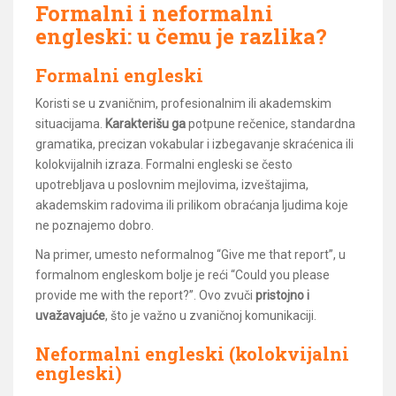
Formalni i neformalni
engleski: u čemu je razlika?
Formalni engleski
Koristi se u zvaničnim, profesionalnim ili akademskim
situacijama.
Karakterišu ga
potpune rečenice, standardna
gramatika, precizan vokabular i izbegavanje skraćenica ili
kolokvijalnih izraza. Formalni engleski se često
upotrebljava u poslovnim mejlovima, izveštajima,
akademskim radovima ili prilikom obraćanja ljudima koje
ne poznajemo dobro.
Na primer, umesto neformalnog “Give me that report”, u
formalnom engleskom bolje je reći “Could you please
provide me with the report?”. Ovo zvuči
pristojno i
uvažavajuće
, što je važno u zvaničnoj komunikaciji.
Neformalni engleski (kolokvijalni
engleski)