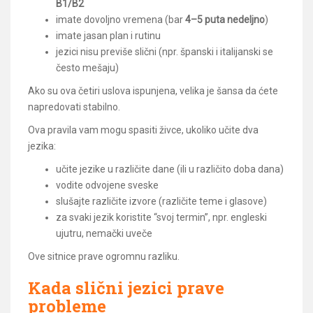
B1/B2
imate dovoljno vremena (bar
4–5 puta nedeljno
)
imate jasan plan i rutinu
jezici nisu previše slični (npr. španski i italijanski se
često mešaju)
Ako su ova četiri uslova ispunjena, velika je šansa da ćete
napredovati stabilno.
Ova pravila vam mogu spasiti živce, ukoliko učite dva
jezika:
učite jezike u različite dane (ili u različito doba dana)
vodite odvojene sveske
slušajte različite izvore (različite teme i glasove)
za svaki jezik koristite “svoj termin”, npr. engleski
ujutru, nemački uveče
Ove sitnice prave ogromnu razliku.
Kada slični jezici prave
probleme