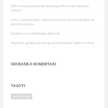
Kako vam poznavanje stranog jezika može ulepšati
odmor?
Leto i učenje jezika: zašto je sezona odmora idealna za
govornu praksu
Vodič kroz nostrifikaciju diploma
Najčešće greške pri učenju stranih jezika i kako ih izbeći
SKORAŠNJI KOMENTARI
TAGOVI
sudski tumač