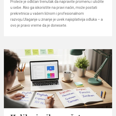
Proleće je odličan trenutak da napravite promenu i uložite
u sebe. Ako ga iskoristite na pravi način, može postati
prekretnica u vašem ličnom i profesionalnom
razvoju.Ulaganje u znanje je uvek najisplativija odluka – a
ovo je pravo vreme da je donesete.