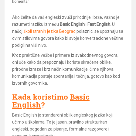
komentar
Ako želite da vaš engleski zvuči prirodnije i brže, važno je
razumeti razliku između
Basic English
i
Fast English
. U
našoj
školi stranih jezika Beograd
polaznici se upoznaju sa
ovim stilovima govora kako bi svoje konverzacione veštine
podigli na viši nivo.
Kroz praktične vežbe i primere iz svakodnevnog govora,
oni uče kako da prepoznaju i koriste skraćene oblike,
prirodne izraze i brz način komunikacije, čime njihova
komunikacija postaje spontanija i tečnija, gotovo kao kod
izvornih govornika.
Kada koristimo
Basic
English
?
Basic English je standardni oblik engleskog jezika koji
učimo u školama. To je jasan, pravilno strukturiran
engleski, pogodan za pisanje, formalne razgovore i