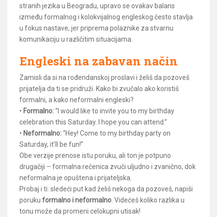
stranih jezika u Beogradu, upravo se ovakav balans
između formalnog i kolokvijalnog engleskog često stavlja
u fokus nastave, jer priprema polaznike za stvarnu
komunikaciju u različitim situacijama.
Engleski na zabavan način
Zamisli da si na rođendanskoj proslavi i želiš da pozoveš
prijatelja da ti se pridruži. Kako bi zvučalo ako koristiš
formalni, a kako neformalni engleski?
•
Formalno:
“I would like to invite you to my birthday
celebration this Saturday. I hope you can attend.”
•
Neformalno:
“Hey! Come to my birthday party on
Saturday, it’ll be fun!”
Obe verzije prenose istu poruku, ali ton je potpuno
drugačiji – formalna rečenica zvuči uljudno i zvanično, dok
neformalna je opuštena i prijateljska.
Probaj i ti: sledeći put kad želiš nekoga da pozoveš, napiši
poruku
formalno i neformalno
. Videćeš koliko razlika u
tonu može da promeni celokupni utisak!