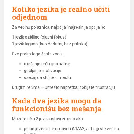
Koliko jezika je realno učiti
odjednom
Za većinu polaznika, najbolja i najrealnija opcija je:
1 jezik ozbiljno
(glavni fokus)
1 jezik lagano
(kao dodatni, bez pritiska)
Sve preko toga često vodi u:
mešanje reči i gramatike
gubljenje motivacije
osećaj da stojite u mestu
Drugim rečima — umesto napretka, dobijate frustraciju.
Kada dva jezika mogu da
funkcionišu bez mešanja
Možete učiti 2 jezika istovremeno ako:
jedan jezik učite na nivou
A1/A2
, a drugi ste već na