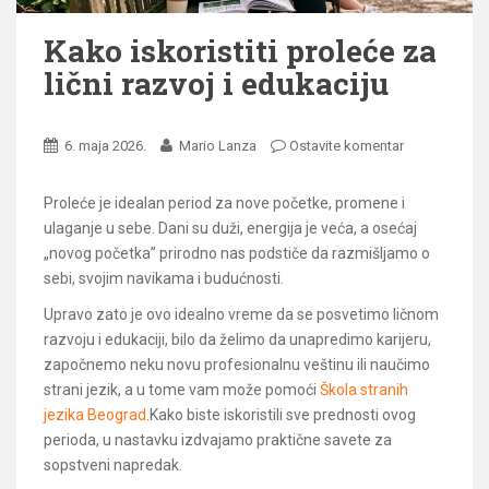
Kako iskoristiti proleće za
lični razvoj i edukaciju
6. maja 2026.
Mario Lanza
Ostavite komentar
Proleće je idealan period za nove početke, promene i
ulaganje u sebe. Dani su duži, energija je veća, a osećaj
„novog početka” prirodno nas podstiče da razmišljamo o
sebi, svojim navikama i budućnosti.
Upravo zato je ovo idealno vreme da se posvetimo ličnom
razvoju i edukaciji, bilo da želimo da unapredimo karijeru,
započnemo neku novu profesionalnu veštinu ili naučimo
strani jezik, a u tome vam može pomoći
Škola stranih
jezika Beograd
.Kako biste iskoristili sve prednosti ovog
perioda, u nastavku izdvajamo praktične savete za
sopstveni napredak.