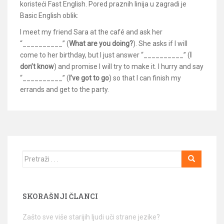
koristeći Fast English. Pored praznih linija u zagradi je
Basic English oblik:
I meet my friend Sara at the café and ask her
“__________” (
What are you doing?
). She asks if I will
come to her birthday, but I just answer “__________” (
I
don’t know
) and promise I will try to make it. I hurry and say
“__________” (
I’ve got to go
) so that I can finish my
errands and get to the party.
Traži
SKORAŠNJI ČLANCI
Zašto sve više starijih ljudi uči strane jezike?