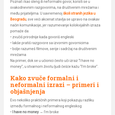
Poznat i kao sleng ili neformalni govor, koristi se u
svakodnevnim razgovorima, na društvenim mrežama i
među prijateljima. U savremenoj
školi stranih jezika u
Beogradu
, sve veći akcenat stavlja se upravo na ovakav
način komunikacije, jer razumevanje kolokvijalnih izraza
pomaže da:
• zvučiš prirodnije kada govoriš engleski
• lakše pratiš razgovore sa izvornim govornicima
• bolje razumeš filmove, serije i sadržaj na društvenim
mrežama
Na primer, dok se u učionici često uči izraz “I have no
money”, u stvarnom životu ljudi češće kažu “I’m broke”.
Kako zvuče formalni i
neformalni izrazi – primeri i
objašnjenja
Evo nekoliko praktičnih primera koji pokazuju razliku
između formalnog i neformalnog engleskog:
•
I have no money
→ I’m broke