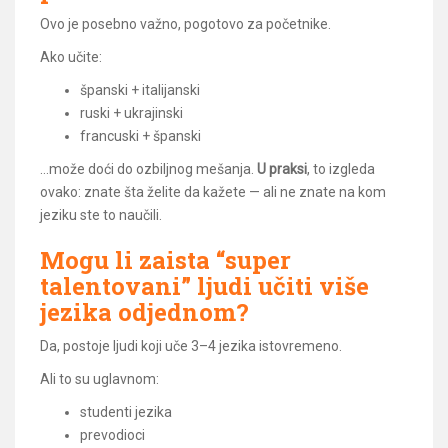
Ovo je posebno važno, pogotovo za početnike.
Ako učite:
španski + italijanski
ruski + ukrajinski
francuski + španski
…može doći do ozbiljnog mešanja.
U praksi
, to izgleda
ovako: znate šta želite da kažete — ali ne znate na kom
jeziku ste to naučili.
Mogu li zaista “super
talentovani” ljudi učiti više
jezika odjednom?
Da, postoje ljudi koji uče 3–4 jezika istovremeno.
Ali to su uglavnom:
studenti jezika
prevodioci