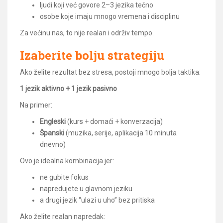
ljudi koji već govore 2–3 jezika tečno
osobe koje imaju mnogo vremena i disciplinu
Za većinu nas, to nije realan i održiv tempo.
Izaberite bolju strategiju
Ako želite rezultat bez stresa, postoji mnogo bolja taktika:
1 jezik aktivno + 1 jezik pasivno
Na primer:
Engleski
(kurs + domaći + konverzacija)
Španski
(muzika, serije, aplikacija 10 minuta
dnevno)
Ovo je idealna kombinacija jer:
ne gubite fokus
napredujete u glavnom jeziku
a drugi jezik “ulazi u uho” bez pritiska
Ako želite realan napredak: