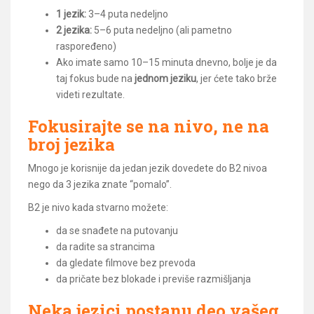
1 jezik:
3–4 puta nedeljno
2 jezika:
5–6 puta nedeljno (ali pametno
raspoređeno)
Ako imate samo 10–15 minuta dnevno, bolje je da
taj fokus bude na
jednom jeziku
, jer ćete tako brže
videti rezultate.
Fokusirajte se na nivo, ne na
broj jezika
Mnogo je korisnije da jedan jezik dovedete do B2 nivoa
nego da 3 jezika znate “pomalo”.
B2 je nivo kada stvarno možete:
da se snađete na putovanju
da radite sa strancima
da gledate filmove bez prevoda
da pričate bez blokade i previše razmišljanja
Neka jezici postanu deo vašeg