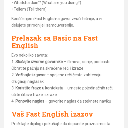
• Whatcha doin’? (What are you doing?)
• Tellem (Tell them)
Korišćenjem Fast English-a govor zvuči tečnije, a vi
delujete prirodnije i samouverenije.
Prelazak sa Basic na Fast
English
Evo nekoliko saveta:
1.
Slušajte izvorne govornike
– filmove, serije, podcaste.
Obratite pažnju na skraćene reči i izraze
2.
Vežbajte izgovor
– spojene reči često zahtevaju
drugačiji naglasak
3.
Koristite fraze u kontekstu
– umesto pojedinačnih reči,
učite čitave fraze i izraze
4.
Ponovite naglas
– govorite naglas da steknete naviku
Vaš Fast English izazov
Pročitajte dijalog i pokušajte da dopunite prazna mesta