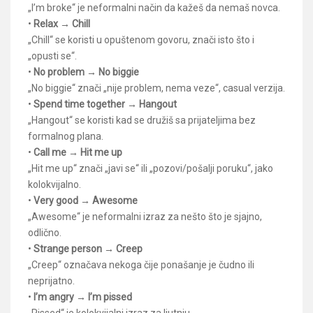
„I’m broke“ je neformalni način da kažeš da nemaš novca.
•
Relax → Chill
„Chill“ se koristi u opuštenom govoru, znači isto što i
„opusti se“.
•
No problem → No biggie
„No biggie“ znači „nije problem, nema veze“, casual verzija.
•
Spend time together → Hangout
„Hangout“ se koristi kad se družiš sa prijateljima bez
formalnog plana.
•
Call me → Hit me up
„Hit me up“ znači „javi se“ ili „pozovi/pošalji poruku“, jako
kolokvijalno.
•
Very good → Awesome
„Awesome“ je neformalni izraz za nešto što je sjajno,
odlično.
•
Strange person → Creep
„Creep“ označava nekoga čije ponašanje je čudno ili
neprijatno.
•
I’m angry → I’m pissed
„Pissed“ je kolokvijalni izraz za ljutnju.