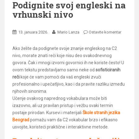
Podignite svoj engleski na
vrhunski nivo
13. januara 2026.
Mario Lanza
Ostavite komentar
Ako želite da podignete svoje znanje engleskog na C2
nivo, morate znati reči koje nisu deo svakodnevnog
govora. Čak i mnogi izvorni govornici ih ne koriste često! U
ovom tekstu predstavljamo samo neke od
sofisticiranih
reči
koje će vam pomoći da vaš engleski zvuči
profesionalno i upečatljivo, kao i da pravite razliku između
njihovih sinonima.
Učenje ovakvog naprednog vokabulara može biti
izazovno, ali uz pravilan pristup i vežbu svaki termin
postaje prirodan. Kursevi i materijali
Škole stranih jezika
Beograd
pomažu vam da C2 vokabular brzo i efikasno
usvojite, koristeći praktične i interaktivne metode.