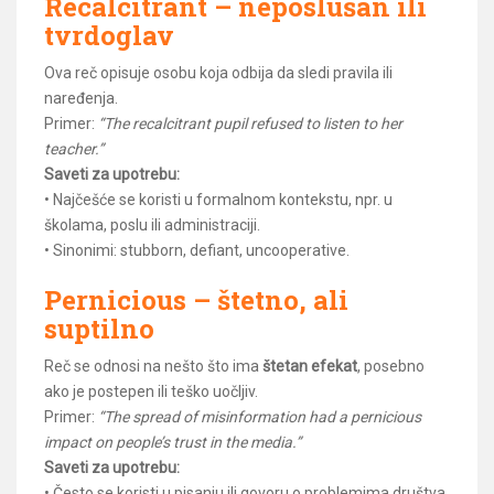
Recalcitrant
– neposlušan ili
tvrdoglav
Ova reč opisuje osobu koja odbija da sledi pravila ili
naređenja.
Primer:
“The recalcitrant pupil refused to listen to her
teacher.”
Saveti za upotrebu:
• Najčešće se koristi u formalnom kontekstu, npr. u
školama, poslu ili administraciji.
• Sinonimi: stubborn, defiant, uncooperative.
Pernicious
– štetno, ali
suptilno
Reč se odnosi na nešto što ima
štetan efekat
, posebno
ako je postepen ili teško uočljiv.
Primer:
“The spread of misinformation had a pernicious
impact on people’s trust in the media.”
Saveti za upotrebu:
• Često se koristi u pisanju ili govoru o problemima društva,