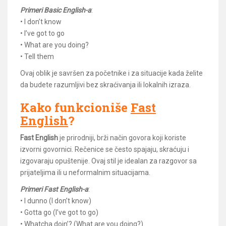
Primeri Basic English-a
:
• I don’t know
• I’ve got to go
• What are you doing?
• Tell them
Ovaj oblik je savršen za početnike i za situacije kada želite
da budete razumljivi bez skraćivanja ili lokalnih izraza.
Kako funkcioniše
Fast
English
?
Fast English
je prirodniji, brži način govora koji koriste
izvorni govornici. Rečenice se često spajaju, skraćuju i
izgovaraju opuštenije. Ovaj stil je idealan za razgovor sa
prijateljima ili u neformalnim situacijama.
Primeri Fast English-a
:
• I dunno (I don’t know)
• Gotta go (I’ve got to go)
• Whatcha doin’? (What are you doing?)