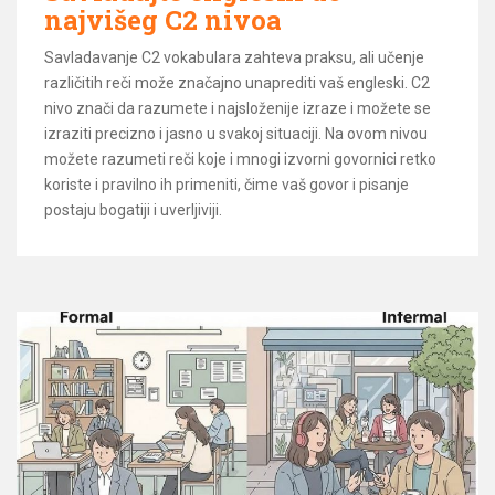
najvišeg C2 nivoa
Savladavanje C2 vokabulara zahteva praksu, ali učenje
različitih reči može značajno unaprediti vaš engleski. C2
nivo znači da razumete i najsloženije izraze i možete se
izraziti precizno i jasno u svakoj situaciji. Na ovom nivou
možete razumeti reči koje i mnogi izvorni govornici retko
koriste i pravilno ih primeniti, čime vaš govor i pisanje
postaju bogatiji i uverljiviji.