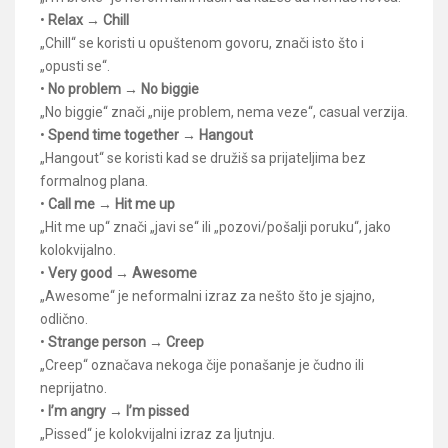
•
Relax → Chill
„Chill“ se koristi u opuštenom govoru, znači isto što i
„opusti se“.
•
No problem → No biggie
„No biggie“ znači „nije problem, nema veze“, casual verzija.
•
Spend time together → Hangout
„Hangout“ se koristi kad se družiš sa prijateljima bez
formalnog plana.
•
Call me → Hit me up
„Hit me up“ znači „javi se“ ili „pozovi/pošalji poruku“, jako
kolokvijalno.
•
Very good → Awesome
„Awesome“ je neformalni izraz za nešto što je sjajno,
odlično.
•
Strange person → Creep
„Creep“ označava nekoga čije ponašanje je čudno ili
neprijatno.
•
I’m angry → I’m pissed
„Pissed“ je kolokvijalni izraz za ljutnju.