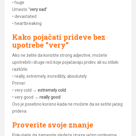
• huge
Umesto “
very sad
”
• devastated
• heartbreaking
Kako pojačati prideve bez
upotrebe “very”
Ako ne želite da koristite strong adjective, možete
upotrebiti i druge reči koje pojačavaju pridev, ali su stilski
različite:
• really, extremely, incredibly, absolutely
Primer:
• very cold →
extremely cold
• very good →
really good
Ovo je posebno korisno kada ne možete da se setite jačeg
prideva.
Proverite svoje znanje
Pokušajte da zamenite sledeće izraze jačim pridevima