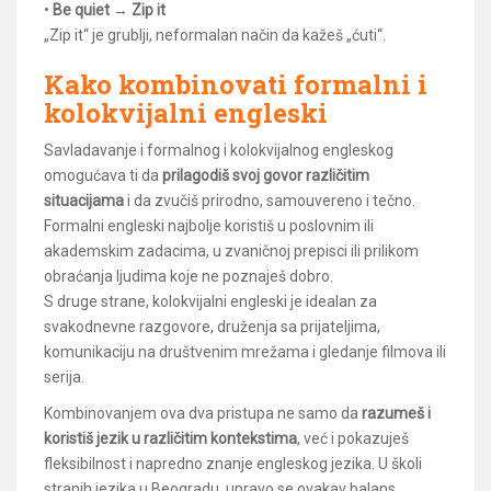
•
Be quiet → Zip it
„Zip it“ je grublji, neformalan način da kažeš „ćuti“.
Kako kombinovati formalni i
kolokvijalni engleski
Savladavanje i formalnog i kolokvijalnog engleskog
omogućava ti da
prilagodiš svoj govor različitim
situacijama
i da zvučiš prirodno, samouvereno i tečno.
Formalni engleski najbolje koristiš u poslovnim ili
akademskim zadacima, u zvaničnoj prepisci ili prilikom
obraćanja ljudima koje ne poznaješ dobro.
S druge strane, kolokvijalni engleski je idealan za
svakodnevne razgovore, druženja sa prijateljima,
komunikaciju na društvenim mrežama i gledanje filmova ili
serija.
Kombinovanjem ova dva pristupa ne samo da
razumeš i
koristiš jezik u različitim kontekstima
, već i pokazuješ
fleksibilnost i napredno znanje engleskog jezika. U školi
stranih jezika u Beogradu, upravo se ovakav balans