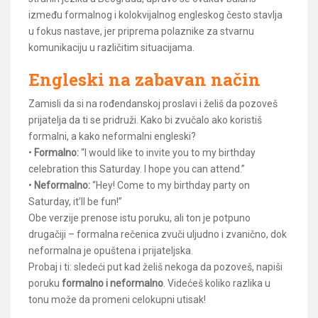
između formalnog i kolokvijalnog engleskog često stavlja
u fokus nastave, jer priprema polaznike za stvarnu
komunikaciju u različitim situacijama.
Engleski na zabavan način
Zamisli da si na rođendanskoj proslavi i želiš da pozoveš
prijatelja da ti se pridruži. Kako bi zvučalo ako koristiš
formalni, a kako neformalni engleski?
•
Formalno:
“I would like to invite you to my birthday
celebration this Saturday. I hope you can attend.”
•
Neformalno:
“Hey! Come to my birthday party on
Saturday, it’ll be fun!”
Obe verzije prenose istu poruku, ali ton je potpuno
drugačiji – formalna rečenica zvuči uljudno i zvanično, dok
neformalna je opuštena i prijateljska.
Probaj i ti: sledeći put kad želiš nekoga da pozoveš, napiši
poruku
formalno i neformalno
. Videćeš koliko razlika u
tonu može da promeni celokupni utisak!