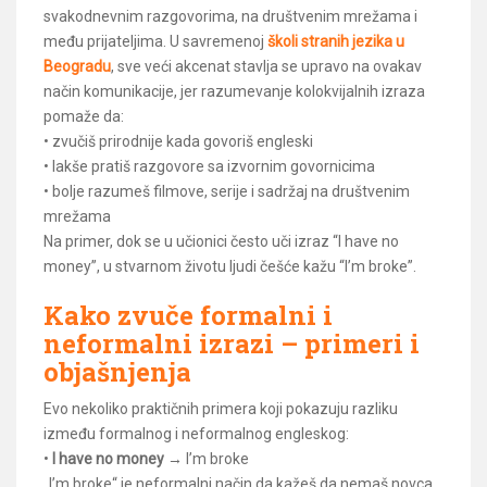
svakodnevnim razgovorima, na društvenim mrežama i
među prijateljima. U savremenoj
školi stranih jezika u
Beogradu
, sve veći akcenat stavlja se upravo na ovakav
način komunikacije, jer razumevanje kolokvijalnih izraza
pomaže da:
• zvučiš prirodnije kada govoriš engleski
• lakše pratiš razgovore sa izvornim govornicima
• bolje razumeš filmove, serije i sadržaj na društvenim
mrežama
Na primer, dok se u učionici često uči izraz “I have no
money”, u stvarnom životu ljudi češće kažu “I’m broke”.
Kako zvuče formalni i
neformalni izrazi – primeri i
objašnjenja
Evo nekoliko praktičnih primera koji pokazuju razliku
između formalnog i neformalnog engleskog:
•
I have no money
→ I’m broke
„I’m broke“ je neformalni način da kažeš da nemaš novca.