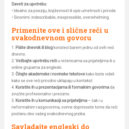
Saveti za upotrebu:
• Idealno za poeziju, književnost ili opis umetnosti i prirode.
• Sinonimi: indescribable, inexpressible, overwhelming.
Primenite ove i slične reči u
svakodnevnom govoru
1.
Pišite dnevnik ili blog
koristeći barem jednu od ovih reči
dnevno.
2.
Vežbajte upotrebu reči
u rečenicama sa prijateljima ili u
online grupama za engleski.
3.
Čitajte akademske i novinske tekstove
kako biste videli
kako se ove reči prirodno uklapaju u kontekst.
4.
Koristite ih u prezentacijama ili formalnim govorima
da
zvučite profesionalno i precizno.
5.
Koristite ih u komunikaciji sa prijateljima
– čak i u
neformalnim razgovorima, ovime doprinosite tome da reči
postanu deo vašeg svakodnevnog jezika.
Savladajte engleski do