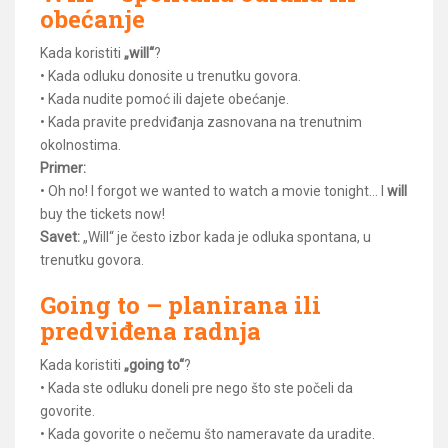
obećanje
Kada koristiti
„will“
?
• Kada odluku donosite u trenutku govora.
• Kada nudite pomoć ili dajete obećanje.
• Kada pravite predviđanja zasnovana na trenutnim
okolnostima.
Primer:
• Oh no! I forgot we wanted to watch a movie tonight… I
will
buy the tickets now!
Savet:
„Will“ je često izbor kada je odluka spontana, u
trenutku govora.
Going to – planirana ili
predviđena radnja
Kada koristiti
„going to“
?
• Kada ste odluku doneli pre nego što ste počeli da
govorite.
• Kada govorite o nečemu što nameravate da uradite.