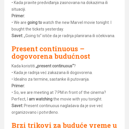
• Kada pravite predviđanja zasnovana na dokazima ili
situaciji.
Primer:
• We are
going to
watch the new Marvel movie tonight. I
bought the tickets yesterday.
Savet:
„Going to“ ističe da je radnja planirana ili očekivana.
Present continuous –
dogovorena budućnost
Kada koristiti
„present continuous“
?
• Kada je radnja već zakazana ili dogovorena.
• Idealno za termine, sastanke ili putovanja.
Primer:
• So, we are meeting at 7 PM in front of the cinema?
Perfect, I
am watching
the movie with you tonight.
Savet:
Present continuous naglašava da je sve već
organizovano i potvrđeno.
Brzi trikovi za buduće vreme u