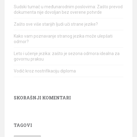
Sudski tumač u međunarodnim poslovima: Zašto prevod
dokumenta nije dovoljan bez overene potvrde
Zašto sve više starijih ljudi uči strane jezike?
Kako vam poznavanje stranog jezika može ulepšati
odmor?
Leto i učenje jezika: zašto je sezona odmora idealna za
govornu praksu
Vodič kroz nostrifikaciju diploma
SKORAŠNJI KOMENTARI
TAGOVI