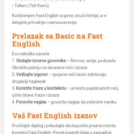
• Tellem (Tell them)
Korišćenjem Fast English-a govor zvuči tečnije, a vi
delujete prirodnije i samouverenije.
Prelazak sa Basic na Fast
English
Evo nekoliko saveta:
1.
Slušajte izvorne govornike
– filmove, serije, podcaste.
Obratite pažnju na skraćene reči i izraze
2.
Vežbajte izgovor
– spojene reči često zahtevaju
drugačiji naglasak
3.
Koristite fraze u kontekstu
– umesto pojedinačnih reči,
učite čitave fraze i izraze
4.
Ponovite naglas
– govorite naglas da steknete naviku
Vaš Fast English izazov
Pročitajte dijalog i pokušajte da dopunite prazna mesta
koristeći Fast English. Pored praznih linija u zagradi je