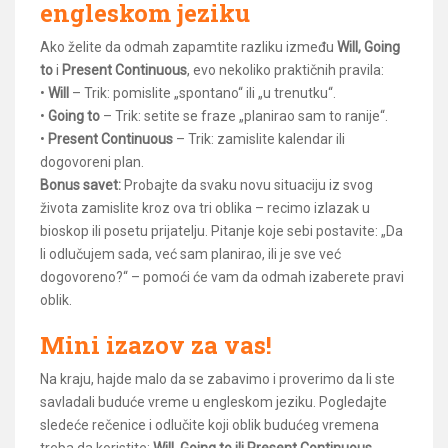
engleskom jeziku
Ako želite da odmah zapamtite razliku između
Will, Going
to
i
Present Continuous
, evo nekoliko praktičnih pravila:
•
Will
– Trik: pomislite „spontano“ ili „u trenutku“.
•
Going to
– Trik: setite se fraze „planirao sam to ranije“.
•
Present Continuous
– Trik: zamislite kalendar ili
dogovoreni plan.
Bonus savet:
Probajte da svaku novu situaciju iz svog
života zamislite kroz ova tri oblika – recimo izlazak u
bioskop ili posetu prijatelju. Pitanje koje sebi postavite: „Da
li odlučujem sada, već sam planirao, ili je sve već
dogovoreno?“ – pomoći će vam da odmah izaberete pravi
oblik.
Mini izazov za vas!
Na kraju, hajde malo da se zabavimo i proverimo da li ste
savladali buduće vreme u engleskom jeziku. Pogledajte
sledeće rečenice i odlučite koji oblik budućeg vremena
treba da koristite:
Will, Going to ili Present Continuous
.