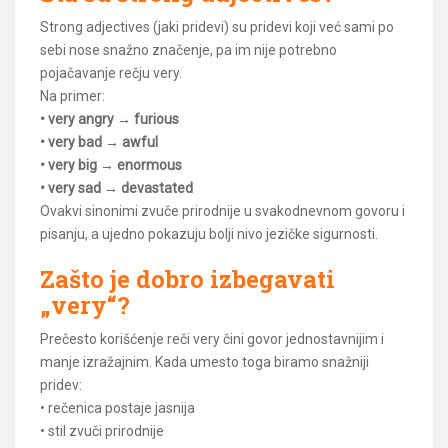
Strong adjectives (jaki pridevi) su pridevi koji već sami po
sebi nose snažno značenje, pa im nije potrebno
pojačavanje rečju very.
Na primer:
• very angry → furious
• very bad → awful
• very big → enormous
• very sad → devastated
Ovakvi sinonimi zvuče prirodnije u svakodnevnom govoru i
pisanju, a ujedno pokazuju bolji nivo jezičke sigurnosti.
Zašto je dobro izbegavati
„very“?
Prečesto korišćenje reči very čini govor jednostavnijim i
manje izražajnim. Kada umesto toga biramo snažniji
pridev:
• rečenica postaje jasnija
• stil zvuči prirodnije