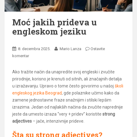
Moć jakih prideva u
engleskom jeziku
8. decembra 2025.
Mario Lanza
Ostavite
komentar
Ako tražite način da unapredite svoj engleski i zvučite
prirodnije, korisno je krenuti od sitnih, ali značajnih detalja
u izražavanju. Upravo o tome često govorimo u našoj
školi
engleskog jezika Beograd
, gde polaznike učimo kako da
zamene jednostavne fraze snažnijim i stilski lepšim
izrazima. Jedan od najlakših načina da zvučite naprednije
jeste da umesto izraza “very + pridev” koristite
strong
adjectives
– jače, intenzivnije prideve.
Šta su strong adjectives?