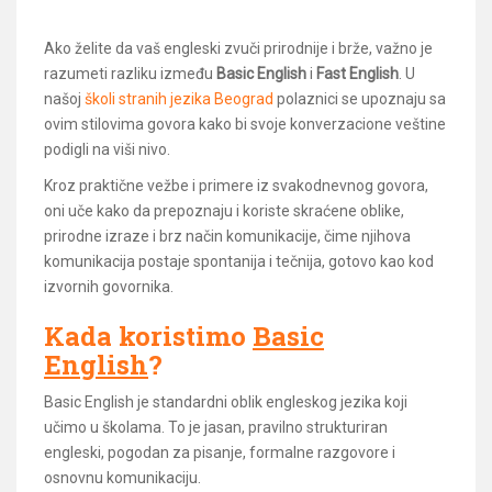
Ako želite da vaš engleski zvuči prirodnije i brže, važno je
razumeti razliku između
Basic English
i
Fast English
. U
našoj
školi stranih jezika Beograd
polaznici se upoznaju sa
ovim stilovima govora kako bi svoje konverzacione veštine
podigli na viši nivo.
Kroz praktične vežbe i primere iz svakodnevnog govora,
oni uče kako da prepoznaju i koriste skraćene oblike,
prirodne izraze i brz način komunikacije, čime njihova
komunikacija postaje spontanija i tečnija, gotovo kao kod
izvornih govornika.
Kada koristimo
Basic
English
?
Basic English je standardni oblik engleskog jezika koji
učimo u školama. To je jasan, pravilno strukturiran
engleski, pogodan za pisanje, formalne razgovore i
osnovnu komunikaciju.