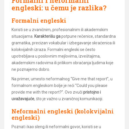
Formalni i neformalni
engleski: u čemu je razlika?
Formalni engleski
Koristi se u zvaničnim, profesionalnim ili akademskim
situacijama.
Karakterišu ga
potpune rečenice, standardna
gramatika, precizan vokabular i izbegavanje skraćenica ili
kolokvijalnih izraza. Formalni engleski se često
upotrebljava u poslovnim mejlovima, izveštajima,
akademskim radovima ili prilikom obraćanja ljudima koje
ne poznajemo dobro.
Na primer, umesto neformalnog “Give me that report”, u
formalnom engleskom bolje je reći “Could you please
provide me with the report?”. Ovo zvuči
pristojno i
uvažavajuće
, što je važno u zvaničnoj komunikaciji.
Neformalni engleski (kolokvijalni
engleski)
Poznat i kao sleng ili neformalni govor, koristi se u