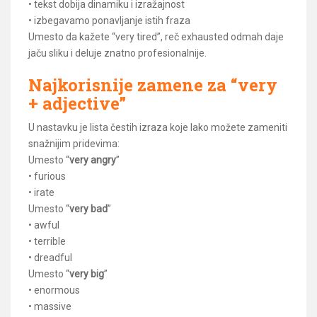
• tekst dobija dinamiku i izražajnost
• izbegavamo ponavljanje istih fraza
Umesto da kažete “very tired”, reč exhausted odmah daje
jaču sliku i deluje znatno profesionalnije.
Najkorisnije zamene za “very
+ adjective”
U nastavku je lista čestih izraza koje lako možete zameniti
snažnijim pridevima:
Umesto “
very angry
”
• furious
• irate
Umesto “
very bad
”
• awful
• terrible
• dreadful
Umesto “
very big
”
• enormous
• massive