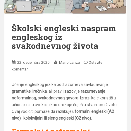
Školski engleski naspram
engleskog iz
svakodnevnog života
22. decembra 2025.
Mario Lanza
Ostavite
komentar
Učenje engleskog jezika podrazumeva savladavanje
gramatike i rečnika
, ali pravi izazov je
razumevanje
neformalnog, svakodnevnog govora
. Izrazi koje koristiš u
učionici nisu uvek isti kao oni koje čuješ u stvarnom životu.
Ovaj vodič ti pomaže da razlikuješ
formalni engleski (A2
nivo)
i
kolokvijalni ili sleng engleski (C2 nivo)
.