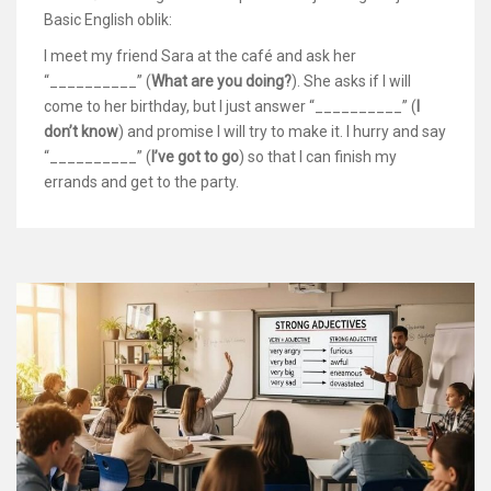
Basic English oblik:
I meet my friend Sara at the café and ask her
“__________” (
What are you doing?
). She asks if I will
come to her birthday, but I just answer “__________” (
I
don’t know
) and promise I will try to make it. I hurry and say
“__________” (
I’ve got to go
) so that I can finish my
errands and get to the party.