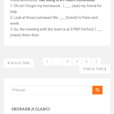
1. Oh no! I forgot my homework… I ___ (ask) my friend for
help.
2. Look at those suitcases! We ___ (travel) to Paris next
week.
3. So, the meeting with the team is at 3 PM? Perfect, I ___
(meet) them then.
1
…
4
5
6
7
NOVIJE TEME
KRETANJE ČLANAKA
STARIJE TEME
Traži
SKORAŠNJI ČLANCI