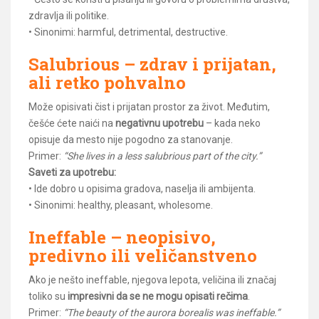
zdravlja ili politike.
• Sinonimi: harmful, detrimental, destructive.
Salubrious
– zdrav i prijatan,
ali retko pohvalno
Može opisivati čist i prijatan prostor za život. Međutim,
češće ćete naići na
negativnu upotrebu
– kada neko
opisuje da mesto nije pogodno za stanovanje.
Primer:
“She lives in a less salubrious part of the city.”
Saveti za upotrebu:
• Ide dobro u opisima gradova, naselja ili ambijenta.
• Sinonimi: healthy, pleasant, wholesome.
Ineffable – neopisivo,
predivno ili veličanstveno
Ako je nešto ineffable, njegova lepota, veličina ili značaj
toliko su
impresivni da se ne mogu opisati rečima
.
Primer:
“The beauty of the aurora borealis was ineffable.”