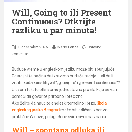
Will, Going to ili Present
Continuous? Otkrijte
razliku u par minuta!
1. decembra 2025.
Mario Lanza
Ostavite
komentar
Buduće vreme u engleskom jeziku može biti zbunjujuće.
Postoji više načina da izrazimo buduće radnje – ali da li
znate
kada koristiti „will“, „going to“ i „present continuous“
?
U ovom tekstu otkrivamo jednostavna pravila koja će vam
pomoći da govorite prirodno i precizno.
Ako želite da naučite engleski temeljno i brzo,
škola
engleskog jezika Beograd
može biti odličan izbor za
praktične časove, prilagođene svim nivoima znanja.
Will – spontana odluka ili