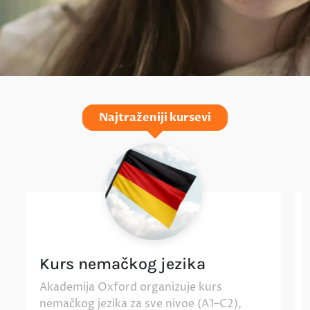
Najtraženiji kursevi
Kurs nemačkog jezika
Akademija Oxford organizuje kurs
nemačkog jezika za sve nivoe (A1–C2),