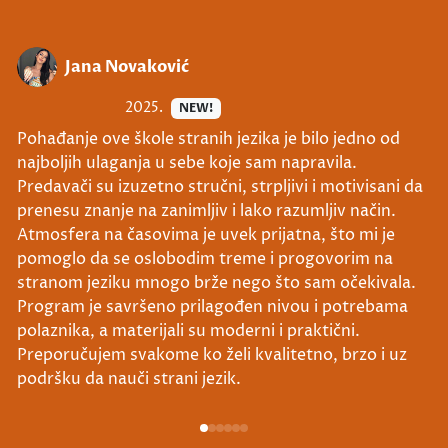
Jana Novaković
2025.
NEW!
Pohađanje ove škole stranih jezika je bilo jedno od
najboljih ulaganja u sebe koje sam napravila.
Predavači su izuzetno stručni, strpljivi i motivisani da
prenesu znanje na zanimljiv i lako razumljiv način.
Atmosfera na časovima je uvek prijatna, što mi je
pomoglo da se oslobodim treme i progovorim na
stranom jeziku mnogo brže nego što sam očekivala.
Program je savršeno prilagođen nivou i potrebama
polaznika, a materijali su moderni i praktični.
Preporučujem svakome ko želi kvalitetno, brzo i uz
podršku da nauči strani jezik.