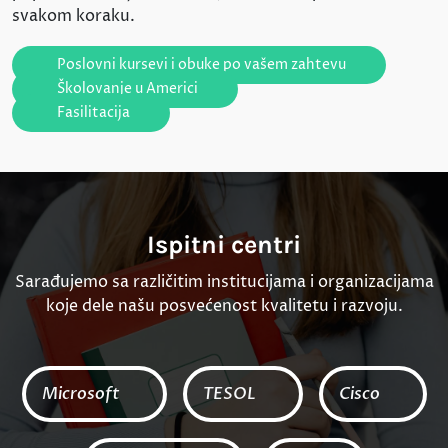
svakom koraku.
Poslovni kursevi i obuke po vašem zahtevu
Školovanje u Americi
Fasilitacija
Ispitni centri
Sarađujemo sa različitim institucijama i organizacijama
koje dele našu posvećenost kvalitetu i razvoju.
Microsoft
TESOL
Cisco