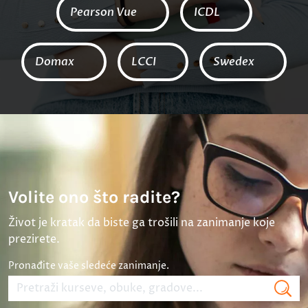
Pearson Vue
ICDL
Domax
LCCI
Swedex
Volite ono što radite?
Život je kratak da biste ga trošili na zanimanje koje
prezirete.
Pronađite vaše sledeće zanimanje.