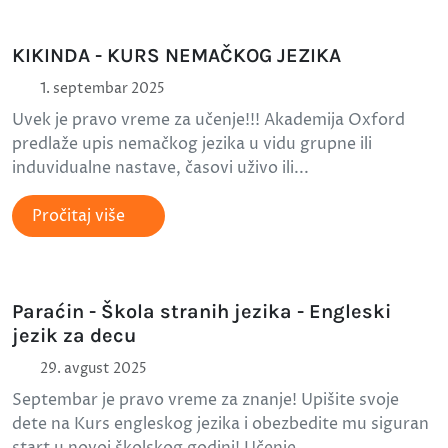
KIKINDA - KURS NEMAČKOG JEZIKA
1. septembar 2025
Uvek je pravo vreme za učenje!!! Akademija Oxford
predlaže upis nemačkog jezika u vidu grupne ili
induvidualne nastave, časovi uživo ili...
Pročitaj više
Paraćin - Škola stranih jezika - Engleski
jezik za decu
29. avgust 2025
Septembar je pravo vreme za znanje! Upišite svoje
dete na Kurs engleskog jezika i obezbedite mu siguran
start u novoj školskog godini! Učenje...