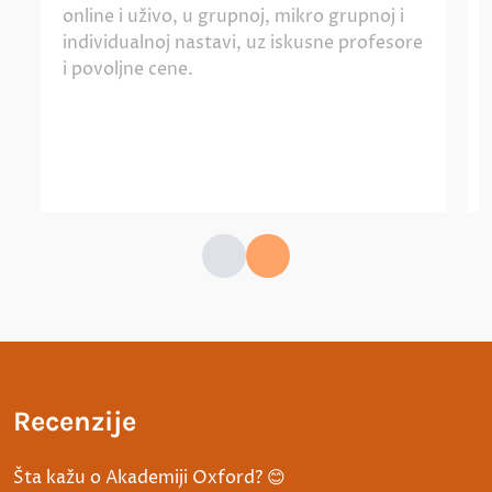
online i uživo, u grupnoj, mikro grupnoj i
individualnoj nastavi, uz iskusne profesore
i povoljne cene.
Recenzije
Šta kažu o Akademiji Oxford? 😊