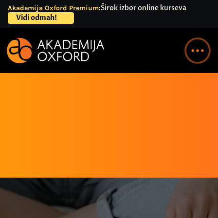
Širok izbor online kurseva
Akademija Oxford Premium
Site announcement
Vidi odmah!