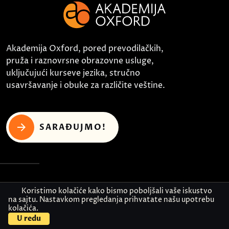
Akademija Oxford, pored prevodilačkih,
pruža i raznovrsne obrazovne usluge,
uključujući kurseve jezika, stručno
usavršavanje i obuke za različite veštine.
SARAĐUJMO!
UPOZNAJTE NAS
Koristimo kolačiće kako bismo poboljšali vaše iskustvo
na sajtu. Nastavkom pregledanja prihvatate našu upotrebu
kolačića.
O nama
U redu