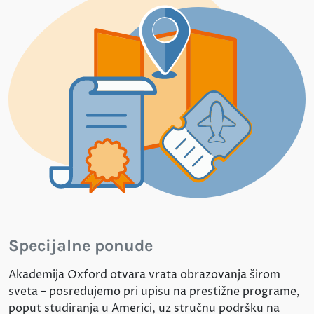
Specijalne ponude
Akademija Oxford otvara vrata obrazovanja širom
sveta – posredujemo pri upisu na prestižne programe,
poput studiranja u Americi, uz stručnu podršku na