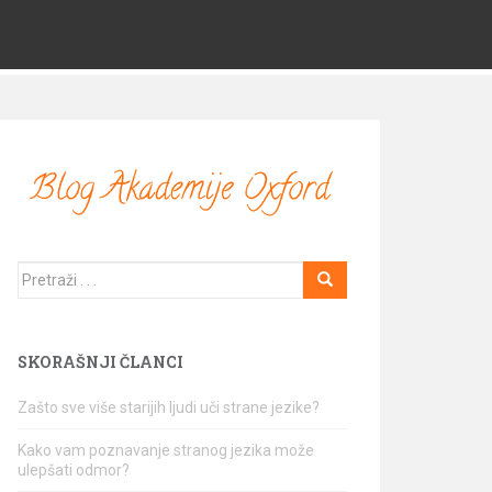
Traži
SKORAŠNJI ČLANCI
Zašto sve više starijih ljudi uči strane jezike?
Kako vam poznavanje stranog jezika može
ulepšati odmor?