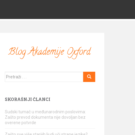
Traži
SKORAŠNJI ČLANCI
Sudski tumač u međunarodnim poslovima:
Zašto prevod dokumenta nije dovoljan bez
overene potvrde
Zašto sve više starijih ljudi uči strane jezike?