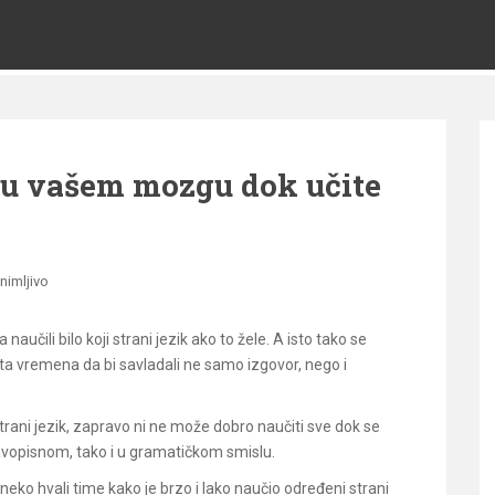
a u vašem mozgu dok učite
nimljivo
naučili bilo koji strani jezik ako to žele. A isto tako se
ta vremena da bi savladali ne samo izgovor, nego i
strani jezik, zapravo ni ne može dobro naučiti sve dok se
avopisnom, tako i u gramatičkom smislu.
 neko hvali time kako je brzo i lako naučio određeni strani