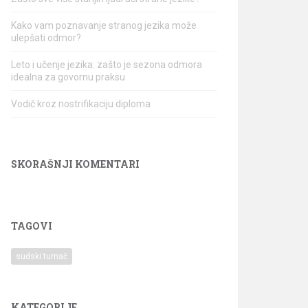
Kako vam poznavanje stranog jezika može
ulepšati odmor?
Leto i učenje jezika: zašto je sezona odmora
idealna za govornu praksu
Vodič kroz nostrifikaciju diploma
SKORAŠNJI KOMENTARI
TAGOVI
sudski tumač
KATEGORIJE