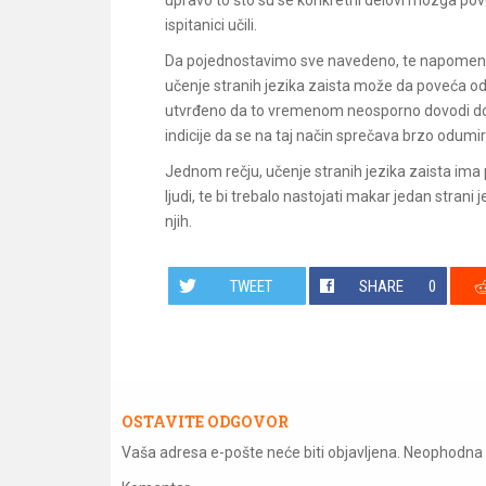
upravo to što su se konkretni delovi mozga pov
ispitanici učili.
Da pojednostavimo sve navedeno, te napomenem
učenje stranih jezika zaista može da poveća od
utvrđeno da to vremenom neosporno dovodi do p
indicije da se na taj način sprečava brzo odumi
Jednom rečju, učenje stranih jezika zaista ima 
ljudi, te bi trebalo nastojati makar jedan strani 
njih.
TWEET
SHARE
0
OSTAVITE ODGOVOR
Vaša adresa e-pošte neće biti objavljena.
Neophodna 