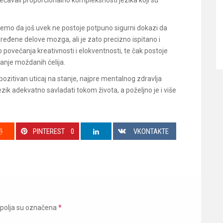
ećavali proporcionalno kompleksnosti jezika koji su
o da još uvek ne postoje potpuno sigurni dokazi da
ređene delove mozga, ali je zato precizno ispitano i
ovećanja kreativnosti i elokventnosti, te čak postoje
ranje moždanih ćelija.
pozitivan uticaj na stanje, najpre mentalnog zdravlja
jezik adekvatno savladati tokom života, a poželjno je i više
PINTEREST
0
VKONTAKTE
polja su označena
*