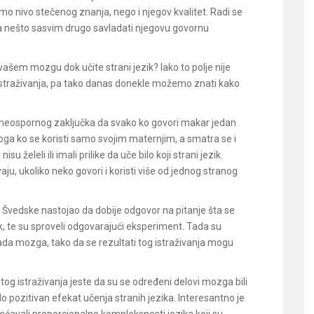
samo nivo stečenog znanja, nego i njegov kvalitet. Radi se
o, a nešto sasvim drugo savladati njegovu govornu
 vašem mozgu dok učite strani jezik? Iako to polje nije
istraživanja, pa tako danas donekle možemo znati kako
o neospornog zaključka da svako ko govori makar jedan
oga ko se koristi samo svojim maternjim, a smatra se i
 nisu želeli ili imali prilike da uče bilo koji strani jezik.
u, ukoliko neko govori i koristi više od jednog stranog
iz Švedske nastojao da dobije odgovor na pitanje šta se
k, te su sproveli odgovarajući eksperiment. Tada su
ada mozga, tako da se rezultati tog istraživanja mogu
tog istraživanja jeste da su se određeni delovi mozga bili
lo pozitivan efekat učenja stranih jezika. Interesantno je