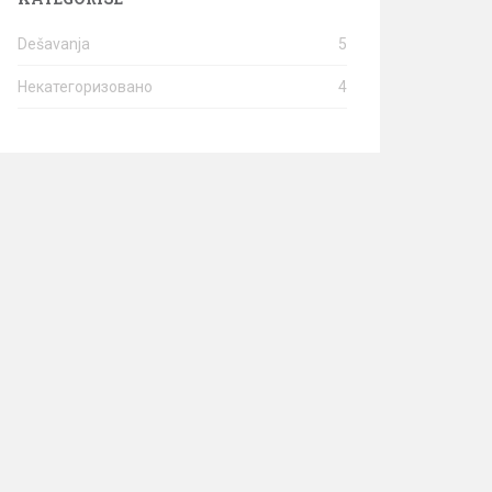
Dešavanja
5
Некатегоризовано
4