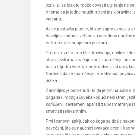
jezik, ali se ipak tu može dovesti u pitanje ne 
o tome da je jedno naučiti strani jezik praviln
varijantu.
Ali se postavlja pitanje, šta se zapravo odvija u
dovoljno ispitano, vršena su određena naučna 
naš mozak reaguje tom prilikom.
Prema rezultatima tih istraživanja, došlo se d
strani jezik ima značajno bolje pamćenje od on
da su ti ljudi u velikoj meri kreativniji od onih, koji
Naravno da se i pamćenje i kreativnost povećavaj
jezika.
Zanimljivo je pomenuti i to da je tim naučnika 
događa u mozgu čoveka koji uči neki strani jezi
korišćeni i savremeni aparati za posmatranje r
smatrati relevantnim.
Prvi i osnovni zaključak do koga se došlo nakon 
povećani, što su naučnici svakako ocenili kao vr