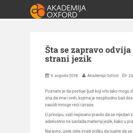
S
k
i
p
t
o
m
Šta se zapravo odvij
a
strani jezik
i
n
c
6. avgusta 2018.
Akademija Oxford
Za
o
n
Poznato je da postoje ljudi koji vrlo lako mogu da 
t
zna da ima i onih, kojima je neophodno baš dos
e
naučili mnoge reči i izraze.
n
t
U principu, važi nepisano pravilo da se nijedan 
adekvatno ne savlada maternji jezik, kako u pr
Naravno, uvek ćete imati priliku da čujete da se