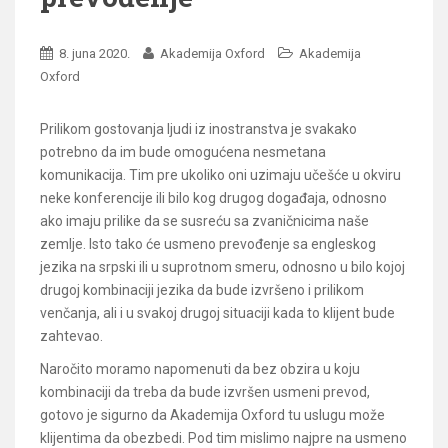
8. juna 2020.
Akademija Oxford
Akademija
Oxford
Prilikom gostovanja ljudi iz inostranstva je svakako
potrebno da im bude omogućena nesmetana
komunikacija. Tim pre ukoliko oni uzimaju učešće u okviru
neke konferencije ili bilo kog drugog događaja, odnosno
ako imaju prilike da se susreću sa zvaničnicima naše
zemlje. Isto tako će usmeno prevođenje sa engleskog
jezika na srpski ili u suprotnom smeru, odnosno u bilo kojoj
drugoj kombinaciji jezika da bude izvršeno i prilikom
venčanja, ali i u svakoj drugoj situaciji kada to klijent bude
zahtevao.
Naročito moramo napomenuti da bez obzira u koju
kombinaciji da treba da bude izvršen usmeni prevod,
gotovo je sigurno da Akademija Oxford tu uslugu može
klijentima da obezbedi. Pod tim mislimo najpre na usmeno