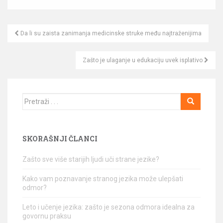
Da li su zaista zanimanja medicinske struke među najtraženijima
Kretanje članka
Zašto je ulaganje u edukaciju uvek isplativo
Traži
SKORAŠNJI ČLANCI
Zašto sve više starijih ljudi uči strane jezike?
Kako vam poznavanje stranog jezika može ulepšati
odmor?
Leto i učenje jezika: zašto je sezona odmora idealna za
govornu praksu