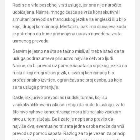
Radi se o vrlo posebnoj vrsti usluge, jer ona nije naročito
uobičajena. Naime, mnogo češće se vrše konsekutivni i
simultani prevodi sa francuskog jezika na engleski ili u bilo
kojoj drugoj kombinaciji. Međutim, ipak ima slučajeva kada
je potrebno da bude primenjena upravo navedena vrsta
usmenog prevoda.
Sasvim je jasno na šta se tačno misli, ali treba istaći da ta
usluga podrazumeva prisustvo najviše četvoro ljudi.
Naime, da bi prevod uz pomoć šapata sa srpskog jezika na
ruski ili koji drugi strani jezik, u svakoj kombinaciji bio
profesionalno izvršen, ograničava se broj osoba, za koje
se ta usluga primenjuje.
Dakle, isključivo prevodilac i sudski tumač, koji su
visokokvalifikovani i iskusni mogu da nude tu uslugu, zato
što nivo njihove koncentracije mora biti na jako visokom
nivou u tom slučaju. Baš zato je nepisano pravilo da
najviše dva, eventualno tri sata jedna osoba može da vrši
prevod uz pomoć šapata. Razlog za to je vezan za princip