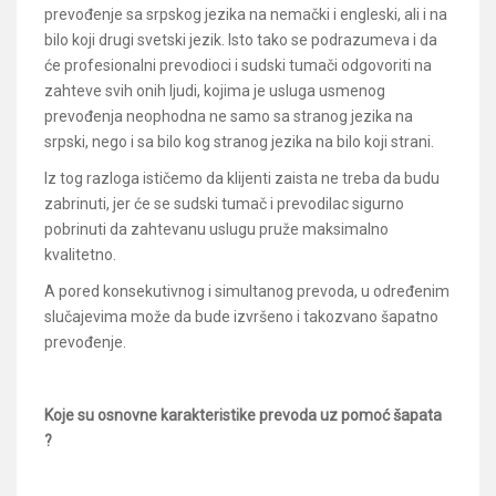
prevođenje sa srpskog jezika na nemački i engleski, ali i na
bilo koji drugi svetski jezik. Isto tako se podrazumeva i da
će profesionalni prevodioci i sudski tumači odgovoriti na
zahteve svih onih ljudi, kojima je usluga usmenog
prevođenja neophodna ne samo sa stranog jezika na
srpski, nego i sa bilo kog stranog jezika na bilo koji strani.
Iz tog razloga ističemo da klijenti zaista ne treba da budu
zabrinuti, jer će se sudski tumač i prevodilac sigurno
pobrinuti da zahtevanu uslugu pruže maksimalno
kvalitetno.
A pored konsekutivnog i simultanog prevoda, u određenim
slučajevima može da bude izvršeno i takozvano šapatno
prevođenje.
Koje su osnovne karakteristike prevoda uz pomoć šapata
?