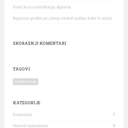
Vodič kroz nostrifikaciju diploma
Najčešće greške pri učenju stranih jezika i kako ih izbeći
SKORAŠNJI KOMENTARI
TAGOVI
sudski tumač
KATEGORIJE
Dešavanja
5
Некатегоризовано
4