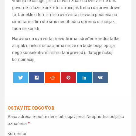
vršenja te usluge, jer to ustvari znači da sve vreme dok
govornik izlaže, konkretni stručnjak treba i da prevodi sve
to. Donekle u tom smislu ova vrsta prevoda podseća na
simultani, s tim što smo neophodnu opremu stručnjak
tada ne koristi.
Naravno da ova vrsta prevode ima određene nedostatke,
ali ipak u nekim situacijama može da bude bolja opcija
nego konsekutivni ili simultani prevod u datoj jezičkoj
kombinaciji.
0
0
OSTAVITE ODGOVOR
Vaša adresa e-pošte neće biti objavljena.
Neophodna polja su
označena
*
Komentar