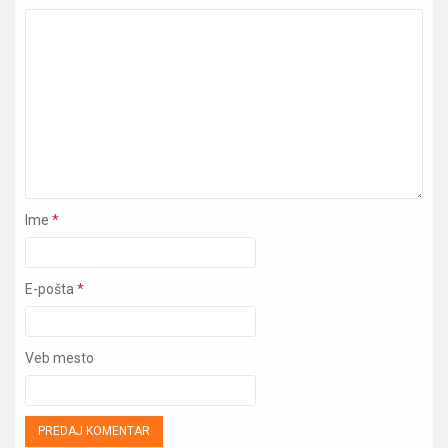
Ime
*
E-pošta
*
Veb mesto