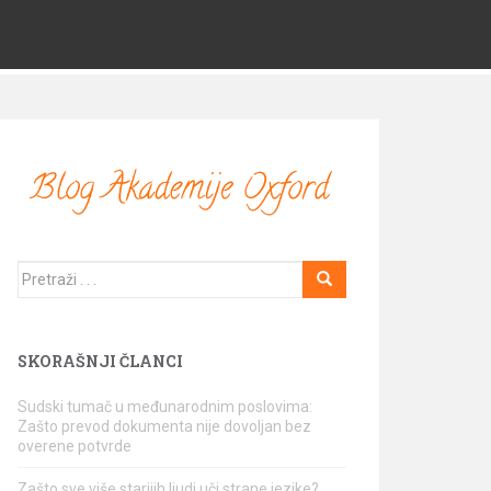
Traži
SKORAŠNJI ČLANCI
Sudski tumač u međunarodnim poslovima:
Zašto prevod dokumenta nije dovoljan bez
overene potvrde
Zašto sve više starijih ljudi uči strane jezike?