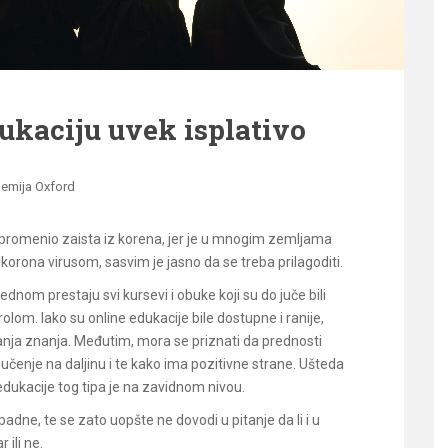
dukaciju uvek isplativo
emija Oxford
 promenio zaista iz korena, jer je u mnogim zemljama
orona virusom, sasvim je jasno da se treba prilagoditi.
dnom prestaju svi kursevi i obuke koji su do juče bili
rolom. Iako su online edukacije bile dostupne i ranije,
canja znanja. Međutim, mora se priznati da prednosti
 učenje na daljinu i te kako ima pozitivne strane. Ušteda
dukacije tog tipa je na zavidnom nivou.
ne, te se zato uopšte ne dovodi u pitanje da li i u
 ili ne.