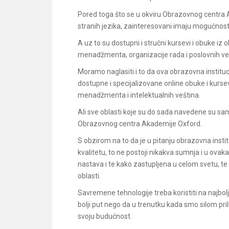
Pored toga što se u okviru Obrazovnog centra 
stranih jezika, zainteresovani imaju mogućnost 
A uz to su dostupni i stručni kursevi i obuke iz ob
menadžmenta, organizacije rada i poslovnih ve
Moramo naglasiti i to da ova obrazovna institu
dostupne i specijalizovane online obuke i kurs
menadžmenta i intelektualnih veština.
Ali sve oblasti koje su do sada navedene su sam
Obrazovnog centra Akademije Oxford.
S obzirom na to da je u pitanju obrazovna instit
kvalitetu, to ne postoji nikakva sumnja i u ova
nastava i te kako zastupljena u celom svetu, te 
oblasti.
Savremene tehnologije treba koristiti na najbolji
bolji put nego da u trenutku kada smo silom pril
svoju budućnost.