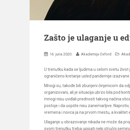
Zašto je ulaganje u e
16. juna 2020.
Akademija Oxford
Akad
U trenutku kada se ljudima u celom svetu život
ograničeno kretanje usled pandemije izazvane k
Mnogi su, takođe bili zbunjeni činjenicom da odje
organizovani, ali je situacija ubrzo bila pod kont
mnogi nisu uviđali prednosti takvog načina sti
postoje i da uopšte nisu zanemarljive. Naprotiv,
vremena i novca ja na prvom mestu, a kvalitet e
Ulaganje u obrazovanje nikada ne može da propad
ovom trenutku treba upisati neki stručni seminar