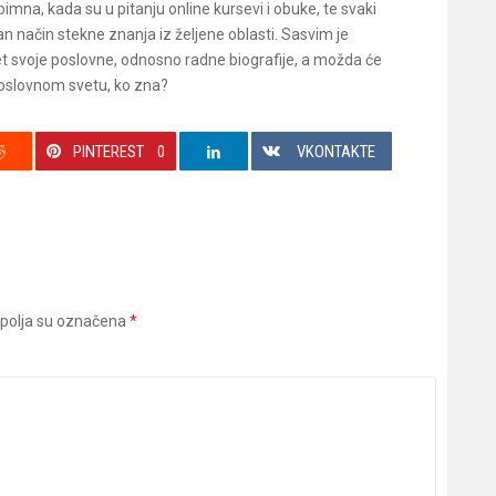
imna, kada su u pitanju online kursevi i obuke, te svaki
 način stekne znanja iz željene oblasti. Sasvim je
tet svoje poslovne, odnosno radne biografije, a možda će
poslovnom svetu, ko zna?
PINTEREST
0
VKONTAKTE
polja su označena
*