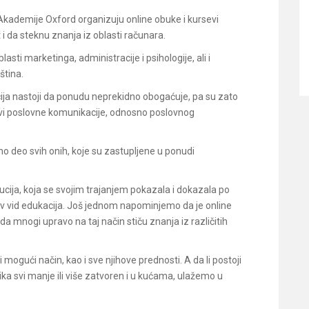
Akademije Oxford organizuju online obuke i kursevi
i da steknu znanja iz oblasti računara.
lasti marketinga, administracije i psihologije, ali i
ština.
cija nastoji da ponudu neprekidno obogaćuje, pa su zato
evi poslovne komunikacije, odnosno poslovnog
o deo svih onih, koje su zastupljene u ponudi
ucija, koja se svojim trajanjem pokazala i dokazala po
kav vid edukacija. Još jednom napominjemo da je online
da mnogi upravo na taj način stiču znanja iz različitih
 mogući način, kao i sve njihove prednosti. A da li postoji
ika svi manje ili više zatvoren i u kućama, ulažemo u