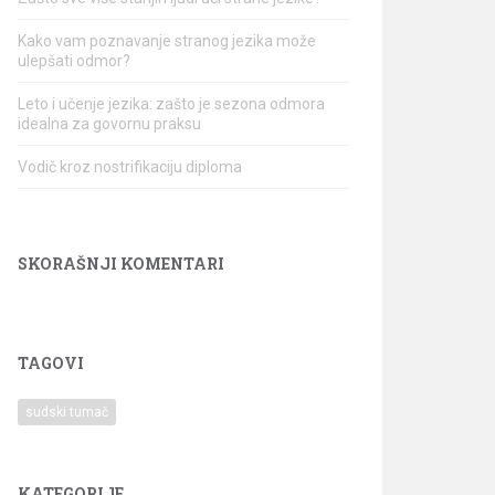
Kako vam poznavanje stranog jezika može
ulepšati odmor?
Leto i učenje jezika: zašto je sezona odmora
idealna za govornu praksu
Vodič kroz nostrifikaciju diploma
SKORAŠNJI KOMENTARI
TAGOVI
sudski tumač
KATEGORIJE