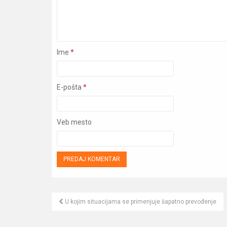
Ime
*
E-pošta
*
Veb mesto
U kojim situacijama se primenjuje šapatno prevođenje
Kretanje članka