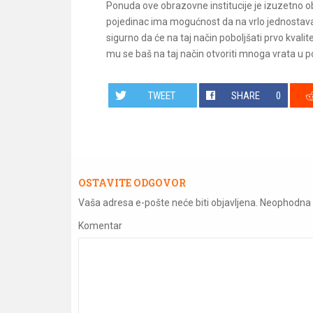
Ponuda ove obrazovne institucije je izuzetno ob
pojedinac ima mogućnost da na vrlo jednostavan
sigurno da će na taj način poboljšati prvo kvali
mu se baš na taj način otvoriti mnoga vrata u 
TWEET
SHARE
0
OSTAVITE ODGOVOR
Vaša adresa e-pošte neće biti objavljena.
Neophodna 
Komentar