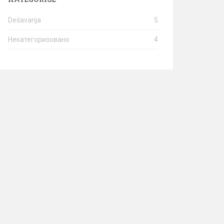
Dešavanja
5
Некатегоризовано
4