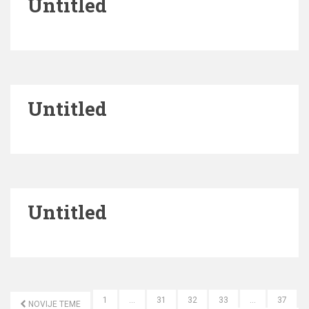
Untitled
Untitled
Untitled
1
…
31
32
33
…
37
NOVIJE TEME