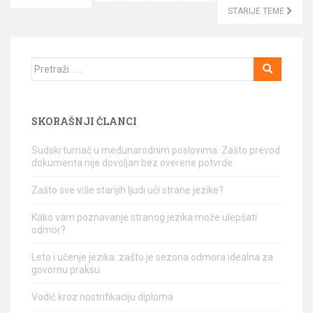
KRETANJE ČLANAKA
STARIJE TEME
Traži
SKORAŠNJI ČLANCI
Sudski tumač u međunarodnim poslovima: Zašto prevod
dokumenta nije dovoljan bez overene potvrde
Zašto sve više starijih ljudi uči strane jezike?
Kako vam poznavanje stranog jezika može ulepšati
odmor?
Leto i učenje jezika: zašto je sezona odmora idealna za
govornu praksu
Vodič kroz nostrifikaciju diploma