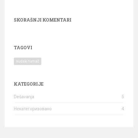
SKORAŠNJI KOMENTARI
TAGOVI
sudski tumač
KATEGORIJE
Dešavanja
5
Некатегоризовано
4