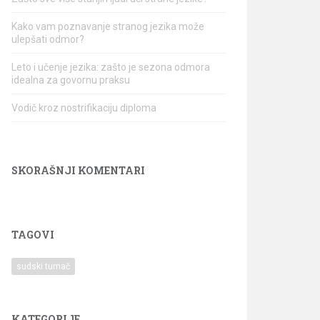
Kako vam poznavanje stranog jezika može
ulepšati odmor?
Leto i učenje jezika: zašto je sezona odmora
idealna za govornu praksu
Vodič kroz nostrifikaciju diploma
SKORAŠNJI KOMENTARI
TAGOVI
sudski tumač
KATEGORIJE