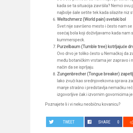
kada se ta situacija završila? Nemci ovu 
najbolje šale setite tek kada silazite niz 
Weltschmerz (World pain) svetski bol
Svet nije savršeno mesto i često nam se 
osećaj bola koji doživljavamo kada nam s
kummerspeck.
Purzelbaum (Tumble tree) kotrljajuće dr
Ovo drvo je toliko često u Nemačkoj da 
među botaničkim vrstama jer zapravo i nij
način da se isprljaju.
Zungenbrecher (Tongue breaker) zapetlj
Iako zvuči kao srednjovekovna sprava 
manje strašno i predstavlja nemačku reč z
izgovorljive čak i izvornim govornicima je
Poznajete li i vi neku neobičnu kovanicu?
TWEET
SHARE
0