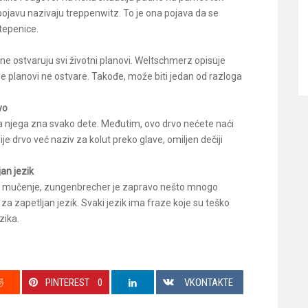
pojavu nazivaju treppenwitz. To je ona pojava da se
stepenice.
ne ostvaruju svi životni planovi. Weltschmerz opisuje
e planovi ne ostvare. Takođe, može biti jedan od razloga
vo
za njega zna svako dete. Međutim, ovo drvo nećete naći
e drvo već naziv za kolut preko glave, omiljen dečiji
an jezik
za mučenje, zungenbrecher je zapravo nešto mnogo
a zapetljan jezik. Svaki jezik ima fraze koje su teško
zika.
PINTEREST
0
VKONTAKTE