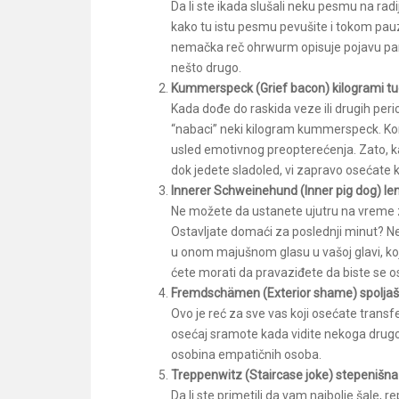
Da li ste ikada slušali neku pesmu na radi
kako tu istu pesmu pevušite i tokom pau
nemačka reč ohrwurm opisuje pojavu pamć
nešto drugo.
Kummerspeck (Grief bacon) kilogrami t
Kada dođe do raskida veze ili drugih perio
“nabaci” neki kilogram kummerspeck. Konk
usled emotivnog preopterećenja. Zato, k
dok jedete sladoled, vi zapravo osećate 
Innerer Schweinehund (Inner pig dog) le
Ne možete da ustanete ujutru na vreme z
Ostavljate domaći za poslednji minut? Ne b
u onom majušnom glasu u vašoj glavi, koji
ćete morati da pravaziđete da biste se 
Fremdschämen (Exterior shame) spoljaš
Ovo je reć za sve vas koji osećate trans
osećaj sramote kada vidite nekoga drugog
osobina empatičnih osoba.
Treppenwitz (Staircase joke) stepenišna
Da li ste primetili da vam najbolje šale, 