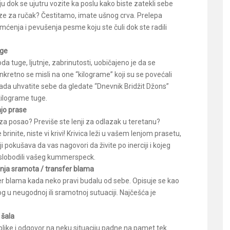
ju dok se ujutru vozite ka poslu kako biste zatekli sebe
ze za ručak? Čestitamo, imate ušnog crva. Prelepa
enja i pevušenja pesme koju ste čuli dok ste radili
uge
da tuge, ljutnje, zabrinutosti, uobičajeno je da se
retno se misli na one “kilograme” koji su se povećali
ada uhvatite sebe da gledate “Dnevnik Bridžit Džons”
kilograme tuge.
njo prase
a posao? Previše ste lenji za odlazak u teretanu?
rinite, niste vi krivi! Krivica leži u vašem lenjom prasetu,
 pokušava da vas nagovori da živite po inerciji i kojeg
oslobodili vašeg kummerspeck.
nja sramota / transfer blama
fer blama kada neko pravi budalu od sebe. Opisuje se kao
 u neugodnoj ili sramotnoj sutuaciji. Najčešća je
 šala
replike i odgovor na neku situaciju padne na pamet tek