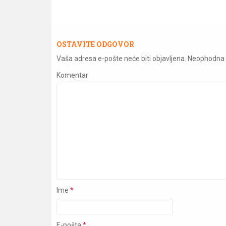
OSTAVITE ODGOVOR
Vaša adresa e-pošte neće biti objavljena.
Neophodna 
Komentar
Ime
*
E-pošta
*