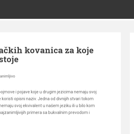
ačkih kovanica za koje
stoje
animljivo
 pojmove i pojave koje u drugim jezicima nemaju svoj
oristi opisni naziv. Jedna od divnijih stvari tokom
 nemaju svoj ekvivalent u našem jeziku ili u bilo kom
ajzanimljivijih primera sa bukvalnim prevodom i