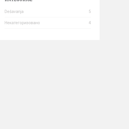
Dešavanja
5
Некатегоризовано
4