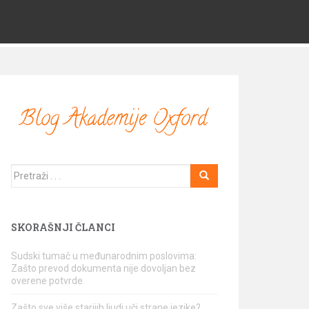
Traži
SKORAŠNJI ČLANCI
Sudski tumač u međunarodnim poslovima:
Zašto prevod dokumenta nije dovoljan bez
overene potvrde
Zašto sve više starijih ljudi uči strane jezike?