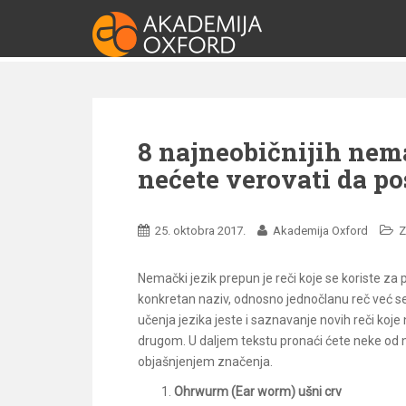
S
k
i
p
t
o
m
8 najneobičnijih nem
a
nećete verovati da po
i
n
c
25. oktobra 2017.
Akademija Oxford
Z
o
n
Nemački jezik prepun je reči koje se koriste za
t
konkretan naziv, odnosno jednočlanu reč već se k
e
učenja jezika jeste i saznavanje novih reči koje
n
drugom. U daljem tekstu pronaći ćete neke od n
t
objašnjenjem značenja.
Ohrwurm (Ear worm) ušni crv