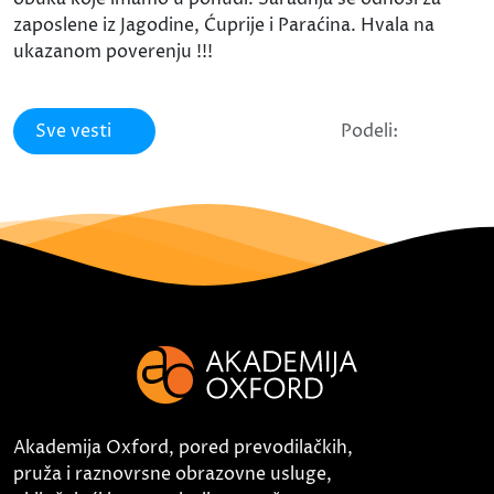
zaposlene iz Jagodine, Ćuprije i Paraćina. Hvala na
ukazanom poverenju !!!
Sve vesti
Podeli:
Akademija Oxford, pored prevodilačkih,
pruža i raznovrsne obrazovne usluge,