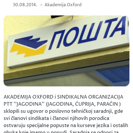
•
30.08.2014.
Akademija Oxford
AKADEMIJA OXFORD i SINDIKALNA ORGANIZACIJA
PTT ''JAGODINA'' (JAGODINA, ĆUPRIJA, PARAĆIN )
sklopili su ugovor o poslovno tehničkoj saradnji, gde
svi članovi sindikata i članovi njihovih porodica
ostvaruju specijalne popuste na kurseve jezika i ostalih
obuka koje imamo u ponudi. Saradnja se odnosi za