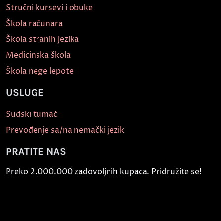
Stručni kursevi i obuke
Škola računara
Škola stranih jezika
Medicinska škola
Škola nege lepote
USLUGE
Sudski tumač
Prevođenje sa/na nemački jezik
PRATITE NAS
Preko 2.000.000 zadovoljnih kupaca. Pridružite se!