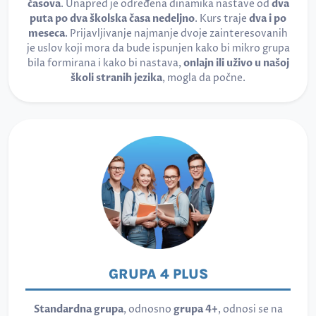
časova
. Unapred je određena dinamika nastave od
dva
puta po dva školska časa nedeljno
. Kurs traje
dva i po
meseca
. Prijavljivanje najmanje dvoje zainteresovanih
je uslov koji mora da bude ispunjen kako bi mikro grupa
bila formirana i kako bi nastava,
onlajn ili uživo u našoj
školi stranih jezika
, mogla da počne.
GRUPA 4 PLUS
Standardna grupa
, odnosno
grupa 4+
, odnosi se na