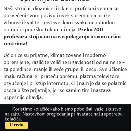
Naši stručni, dinamični i iskusni profesori veoma su
posvećeni svom pozivu i uvek spremni da pruže
vrhunski kvalitet nastave, kao i svaku neophodnu
pomoć ili podršku tokom učenja.
Preko 200
profesora stoji vam na raspolaganju u svim našim
centrima!
Učionice su prijatne, klimatizovane i moderno
opremljene, različite veličine u zavisnosti od namene –
za pojedince, manje ili veće grupe, ili decu. Sve učionice
imaju računare i prateću opremu, plazma televizore,
ozvučenje i pristup internetu. Cilj nam je da se polaznici
osećaju što prijatnije, jer se samim tim i nastava
uspešnije obavlja.
Kursevi stranih jezika za sve
Koristimo kolačiće kako bismo poboljšali vaše iskustvo
na sajtu. Nastavkom pregledanja prihvatate našu upotrebu
uzraste i sertifikati
kolačića.
U redu
Naše škole stranih jezika nalaze se u svim gradovima