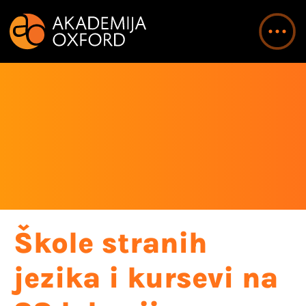
Škole stranih
jezika i kursevi na