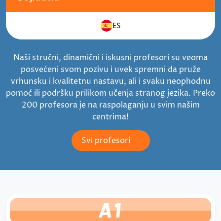
ES
Naši stručni, dinamični i iskusni profesori su veoma
posvećeni svom pozivu i uvek spremni da pruže
vrhunsku i kvalitetnu nastavu, ali i svaku neophodnu
pomoć ili podršku prilikom učenja stranog jezika. Preko
200 profesora je na raspolaganju u svim našim
centrima!
Svi profesori
A1