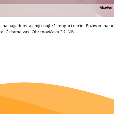
je na najjednostaviniji i najbrži mogući način. Pozivom na
ite. Čekamo vas. Obrenovićeva 26, Niš.