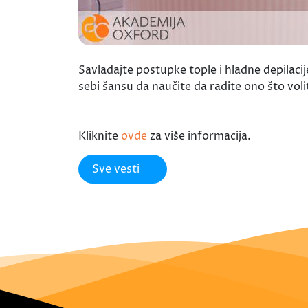
Savladajte postupke tople i hladne depilaci
sebi šansu da naučite da radite ono što vol
Kliknite
ovde
za više informacija.
Sve vesti