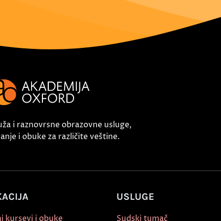
uža i raznovrsne obrazovne usluge,
nje i obuke za različite veštine.
ACIJA
USLUGE
i kursevi i obuke
Sudski tumač