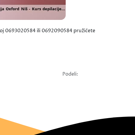
 broj 0693020584 ili 0692090584 pružićete
Podeli: