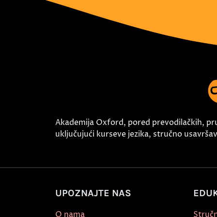
Akademija Oxford, pored prevodilačkih, pr
uključujući kurseve jezika, stručno usavršava
UPOZNAJTE NAS
EDUK
O nama
Stručn