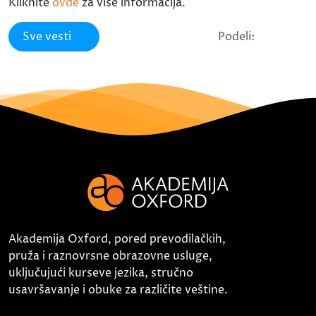
Kliknite
ovde
za više informacija.
Sve vesti
Podeli:
Akademija Oxford, pored prevodilačkih,
pruža i raznovrsne obrazovne usluge,
uključujući kurseve jezika, stručno
usavršavanje i obuke za različite veštine.