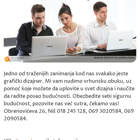
Jedno od traženijih zanimanja kod nas svakako jeste
grafički dizajner. Mi vam nudimo vrhunsku obuku, uz
pomoć koje možete da uplovite u svet dizajna i naučite
da radite posao budućnosti. Obezbedite sebi sigurnu
budućnost, pozovite nas već sutra, čekamo vas!
Obrenovićeva 26, Niš 018 245 128, 069 3020584, 069
2090584.