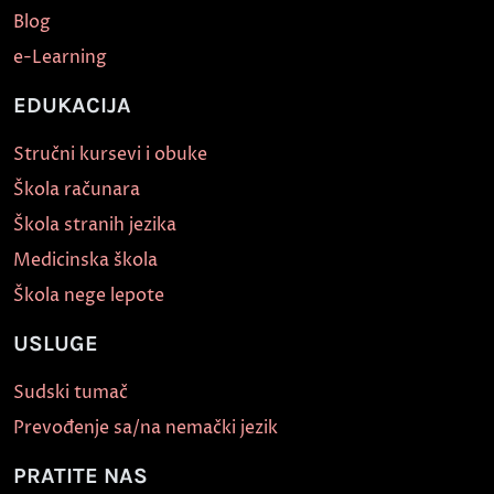
Blog
e-Learning
EDUKACIJA
Stručni kursevi i obuke
Škola računara
Škola stranih jezika
Medicinska škola
Škola nege lepote
USLUGE
Sudski tumač
Prevođenje sa/na nemački jezik
PRATITE NAS