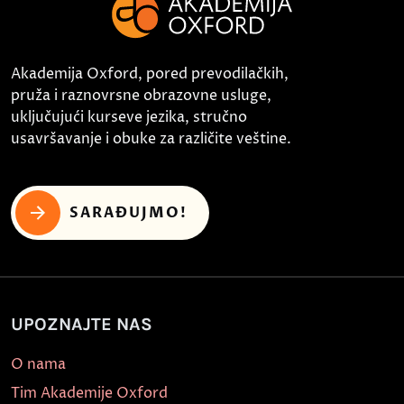
Akademija Oxford, pored prevodilačkih,
pruža i raznovrsne obrazovne usluge,
uključujući kurseve jezika, stručno
usavršavanje i obuke za različite veštine.
SARAĐUJMO!
UPOZNAJTE NAS
O nama
Tim Akademije Oxford