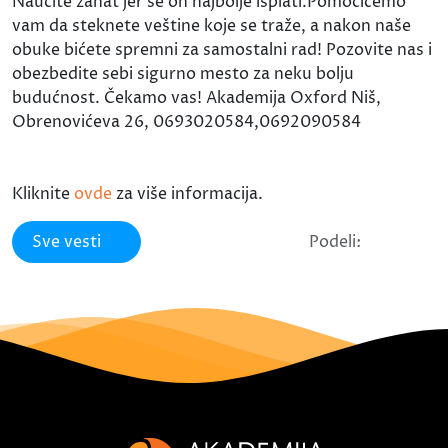
Naučite zanat jer se on najbolje isplati.Pomoćićemo
vam da steknete veštine koje se traže, a nakon naše
obuke bićete spremni za samostalni rad! Pozovite nas i
obezbedite sebi sigurno mesto za neku bolju
budućnost. Čekamo vas! Akademija Oxford Niš,
Obrenovićeva 26, 0693020584,0692090584
Kliknite
ovde
za više informacija.
Sve vesti
Podeli: