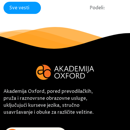
Sve vesti
Podeli:
Akademija Oxford, pored prevodilačkih,
pruža i raznovrsne obrazovne usluge,
uključujući kurseve jezika, stručno
usavršavanje i obuke za različite veštine.