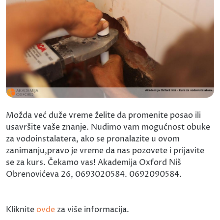
Možda već duže vreme želite da promenite posao ili
usavršite vaše znanje. Nudimo vam mogućnost obuke
za vodoinstalatera, ako se pronalazite u ovom
zanimanju,pravo je vreme da nas pozovete i prijavite
se za kurs. Čekamo vas! Akademija Oxford Niš
Obrenovićeva 26, 0693020584. 0692090584.
Kliknite
ovde
za više informacija.