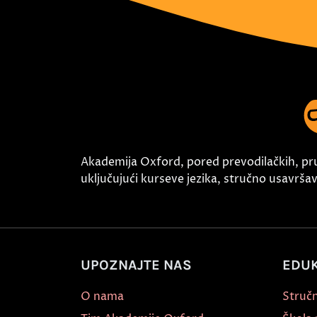
Akademija Oxford, pored prevodilačkih, pr
uključujući kurseve jezika, stručno usavršava
UPOZNAJTE NAS
EDUK
O nama
Stručn