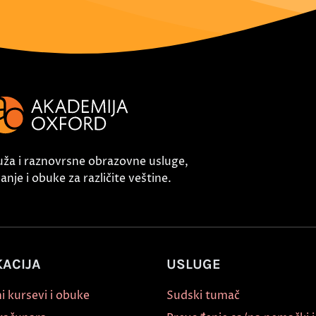
uža i raznovrsne obrazovne usluge,
nje i obuke za različite veštine.
ACIJA
USLUGE
i kursevi i obuke
Sudski tumač