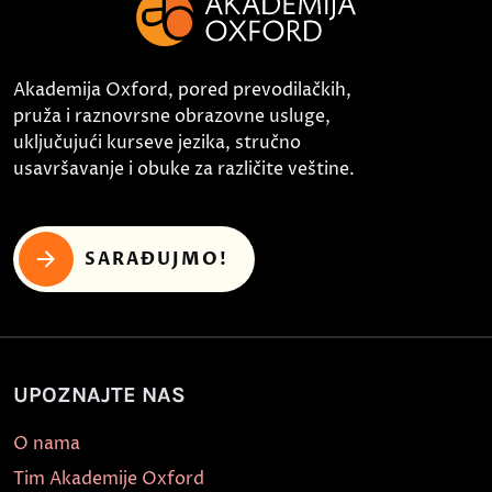
Akademija Oxford, pored prevodilačkih,
pruža i raznovrsne obrazovne usluge,
uključujući kurseve jezika, stručno
usavršavanje i obuke za različite veštine.
SARAĐUJMO!
UPOZNAJTE NAS
O nama
Tim Akademije Oxford