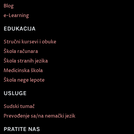
Blog
e-Learning
EDUKACIJA
Stručni kursevi i obuke
Škola računara
Škola stranih jezika
Medicinska škola
Škola nege lepote
USLUGE
Sudski tumač
Prevođenje sa/na nemački jezik
PRATITE NAS