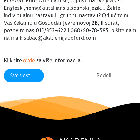
POPUST Pridružite nam se,popusti na sve jezike...
Engleski,nemački,italijanski,španski jezik... Želite
individualnu nastavu ili grupnu nastavu? Odlučite mi
Vas čekamo u Gospodar Jevremovoj 2B, II sprat,
pozovite nas 015/353-622 i 060/60-70-585, pišite nam
na mail: sabac@akademijaoxford.com
Kliknite
ovde
za više informacija.
Sve vesti
Podeli: