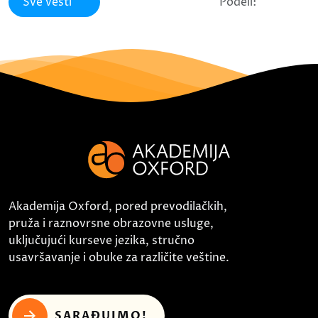
Sve vesti
Podeli:
Akademija Oxford, pored prevodilačkih,
pruža i raznovrsne obrazovne usluge,
uključujući kurseve jezika, stručno
usavršavanje i obuke za različite veštine.
SARAĐUJMO!