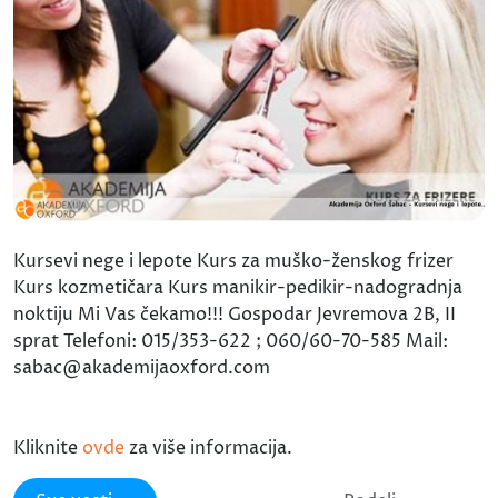
Kursevi nege i lepote Kurs za muško-ženskog frizer
Kurs kozmetičara Kurs manikir-pedikir-nadogradnja
noktiju Mi Vas čekamo!!! Gospodar Jevremova 2B, II
sprat Telefoni: 015/353-622 ; 060/60-70-585 Mail:
sabac@akademijaoxford.com
Kliknite
ovde
za više informacija.