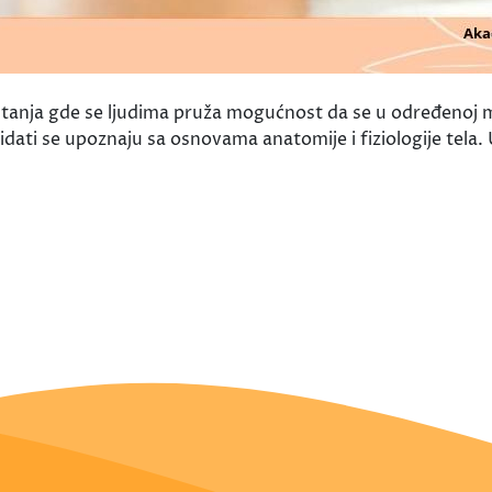
uštanja gde se ljudima pruža mogućnost da se u određenoj m
dati se upoznaju sa osnovama anatomije i fiziologije tela.