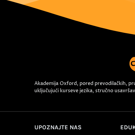
Akademija Oxford, pored prevodilačkih, pr
uključujući kurseve jezika, stručno usavršava
UPOZNAJTE NAS
EDUK