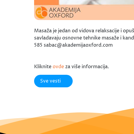
Masaža je jedan od vidova relaksacije i op
savladavaju osnovne tehnike masaže i kandi
585 sabac@akademijaoxford.com
Kliknite
ovde
za više informacija.
Sve vesti