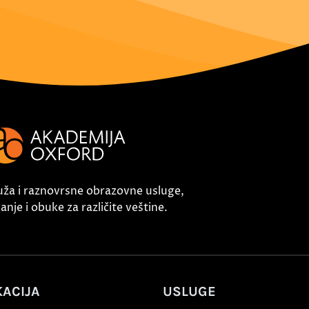
uža i raznovrsne obrazovne usluge,
nje i obuke za različite veštine.
ACIJA
USLUGE