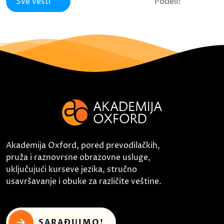
Sve vesti
Podeli:
Akademija Oxford, pored prevodilačkih,
pruža i raznovrsne obrazovne usluge,
uključujući kurseve jezika, stručno
usavršavanje i obuke za različite veštine.
SARAĐUJMO!