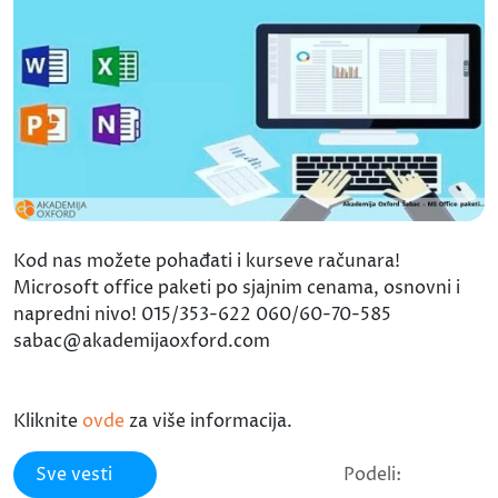
Kod nas možete pohađati i kurseve računara!
Microsoft office paketi po sjajnim cenama, osnovni i
napredni nivo! 015/353-622 060/60-70-585
sabac@akademijaoxford.com
Kliknite
ovde
za više informacija.
Sve vesti
Podeli: