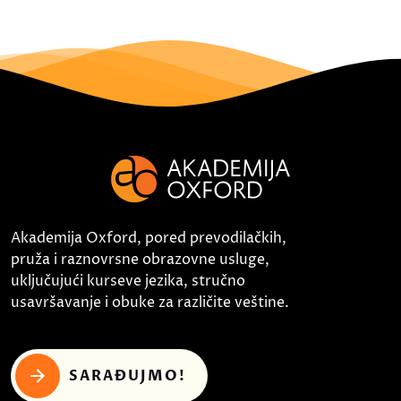
Akademija Oxford, pored prevodilačkih,
pruža i raznovrsne obrazovne usluge,
uključujući kurseve jezika, stručno
usavršavanje i obuke za različite veštine.
SARAĐUJMO!