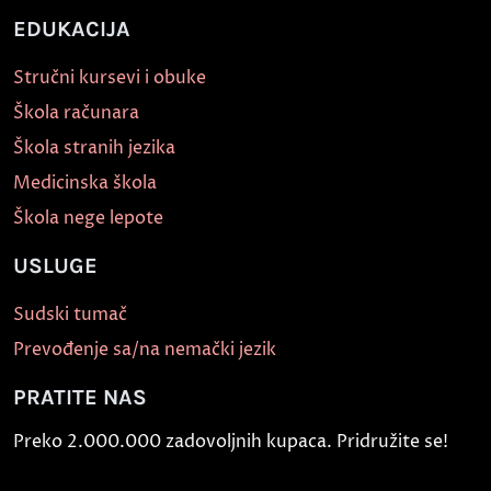
EDUKACIJA
Stručni kursevi i obuke
Škola računara
Škola stranih jezika
Medicinska škola
Škola nege lepote
USLUGE
Sudski tumač
Prevođenje sa/na nemački jezik
PRATITE NAS
Preko 2.000.000 zadovoljnih kupaca. Pridružite se!