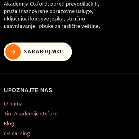
Akademija Oxford, pored prevodilačkih,
pruža i raznovrsne obrazovne usluge,
uključujući kurseve jezika, stručno
usavršavanje i obuke za različite veštine.
SARAĐUJMO!
UPOZNAJTE NAS
O nama
Tim Akademije Oxford
Blog
e-Learning