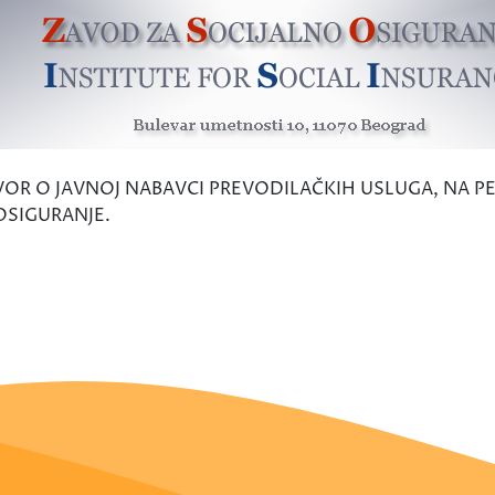
VOR O JAVNOJ NABAVCI PREVODILAČKIH USLUGA, NA P
OSIGURANJE.