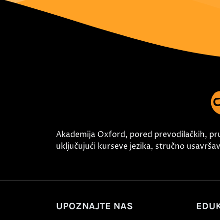
Akademija Oxford, pored prevodilačkih, pr
uključujući kurseve jezika, stručno usavršava
UPOZNAJTE NAS
EDUK