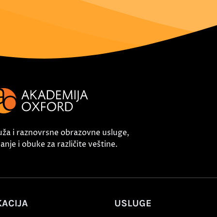
uža i raznovrsne obrazovne usluge,
nje i obuke za različite veštine.
ACIJA
USLUGE