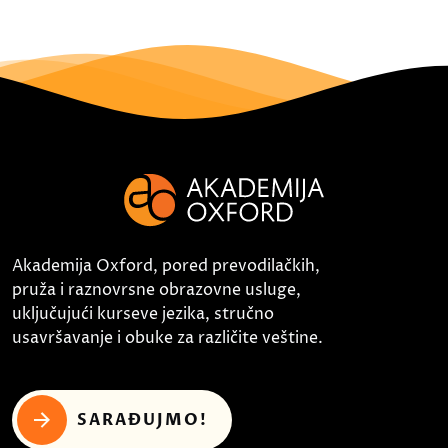
Akademija Oxford, pored prevodilačkih,
pruža i raznovrsne obrazovne usluge,
uključujući kurseve jezika, stručno
usavršavanje i obuke za različite veštine.
SARAĐUJMO!