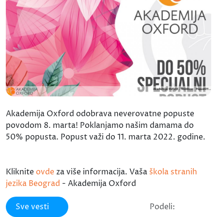
Akademija Oxford odobrava neverovatne popuste
povodom 8. marta! Poklanjamo našim damama do
50% popusta. Popust važi do 11. marta 2022. godine.
Kliknite
ovde
za više informacija. Vaša
škola stranih
jezika Beograd
- Akademija Oxford
Sve vesti
Podeli: