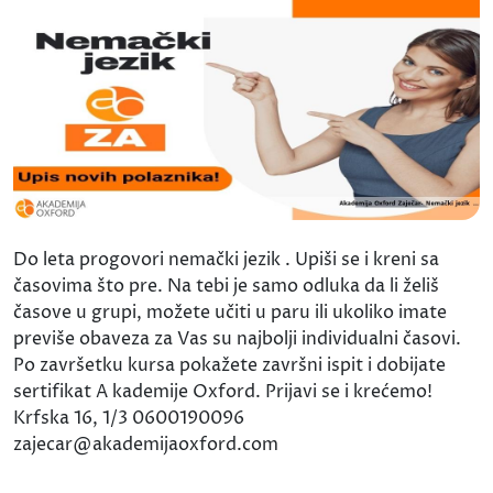
Do leta progovori nemački jezik . Upiši se i kreni sa
časovima što pre. Na tebi je samo odluka da li želiš
časove u grupi, možete učiti u paru ili ukoliko imate
previše obaveza za Vas su najbolji individualni časovi.
Po završetku kursa pokažete završni ispit i dobijate
sertifikat A kademije Oxford. Prijavi se i krećemo!
Krfska 16, 1/3 0600190096
zajecar@akademijaoxford.com