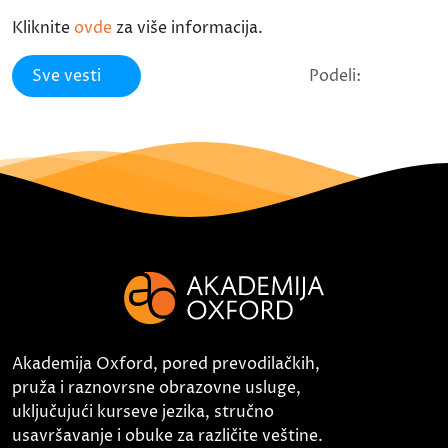
Kliknite
ovde
za više informacija.
Sve vesti
Podeli:
Akademija Oxford, pored prevodilačkih,
pruža i raznovrsne obrazovne usluge,
uključujući kurseve jezika, stručno
usavršavanje i obuke za različite veštine.