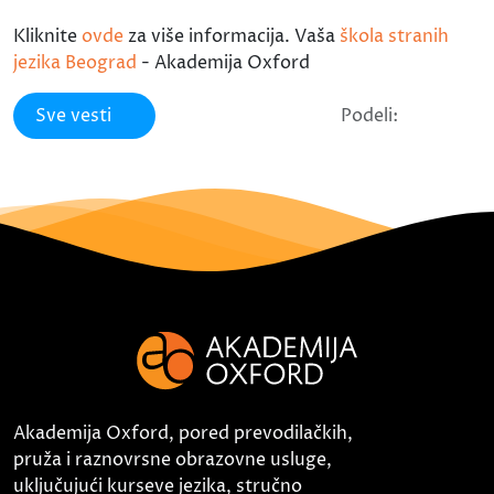
Kliknite
ovde
za više informacija. Vaša
škola stranih
jezika Beograd
- Akademija Oxford
Sve vesti
Podeli:
Akademija Oxford, pored prevodilačkih,
pruža i raznovrsne obrazovne usluge,
uključujući kurseve jezika, stručno