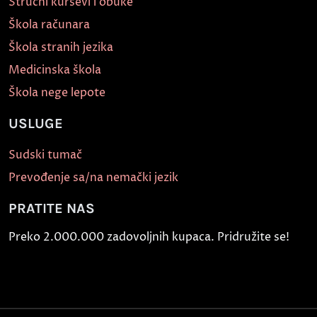
Stručni kursevi i obuke
Škola računara
Škola stranih jezika
Medicinska škola
Škola nege lepote
USLUGE
Sudski tumač
Prevođenje sa/na nemački jezik
PRATITE NAS
Preko 2.000.000 zadovoljnih kupaca. Pridružite se!