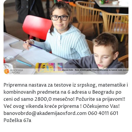
Pripremna nastava za testove iz srpskog, matematike i
kombinovanih predmeta na 6 adresa u Beogradu po
ceni od samo 2800,0 mesečno! Požurite sa prijavom!!
Već ovog vikenda kreće priprema ! Očekujemo Vas!
banovobrdo@akademijaoxford.com 060 4011 601
Požeška 67a