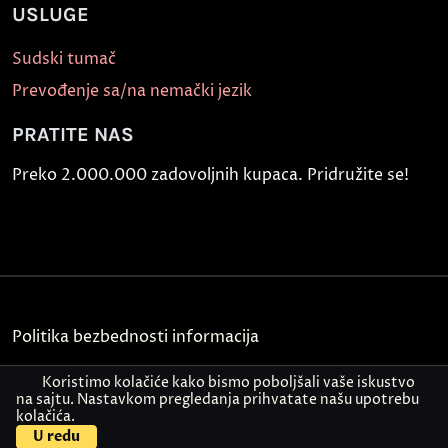
USLUGE
Sudski tumač
Prevođenje sa/na nemački jezik
PRATITE NAS
Preko 2.000.000 zadovoljnih kupaca. Pridružite se!
Politika bezbednosti informacija
Kontakt
Koristimo kolačiće kako bismo poboljšali vaše iskustvo
na sajtu. Nastavkom pregledanja prihvatate našu upotrebu
kolačića.
© Akademija Oxford 2026.
U redu