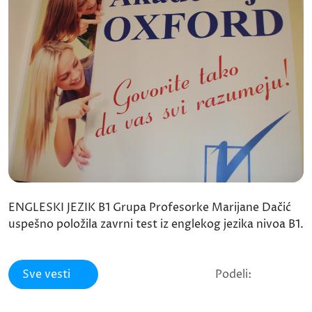
ENGLESKI JEZIK B1 Grupa Profesorke Marijane Dačić
uspešno položila zavrni test iz englekog jezika nivoa B1.
Sve vesti
Podeli: