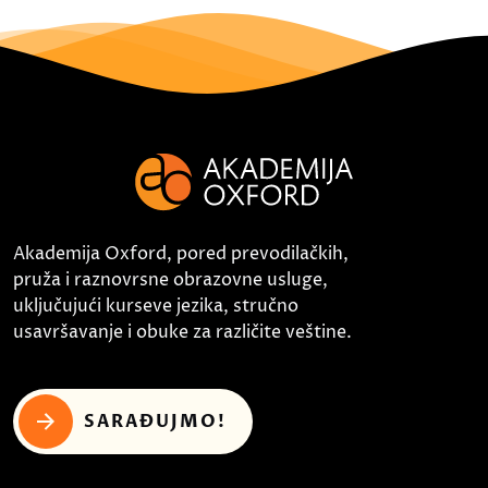
Akademija Oxford, pored prevodilačkih,
pruža i raznovrsne obrazovne usluge,
uključujući kurseve jezika, stručno
usavršavanje i obuke za različite veštine.
SARAĐUJMO!