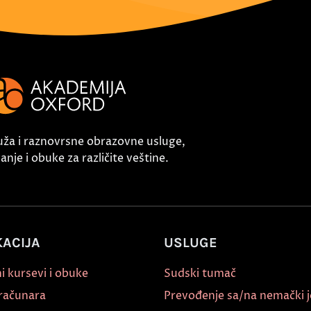
uža i raznovrsne obrazovne usluge,
nje i obuke za različite veštine.
ACIJA
USLUGE
i kursevi i obuke
Sudski tumač
 računara
Prevođenje sa/na nemački j