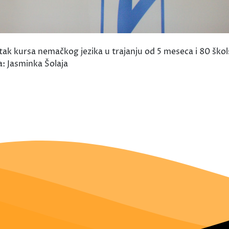
k kursa nemačkog jezika u trajanju od 5 meseca i 80 škol
a: Jasminka Šolaja