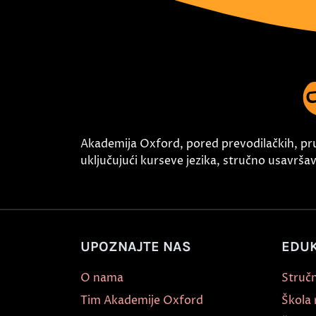
Akademija Oxford, pored prevodilačkih, pr
uključujući kurseve jezika, stručno usavršava
UPOZNAJTE NAS
EDUK
O nama
Stručn
Tim Akademije Oxford
Škola