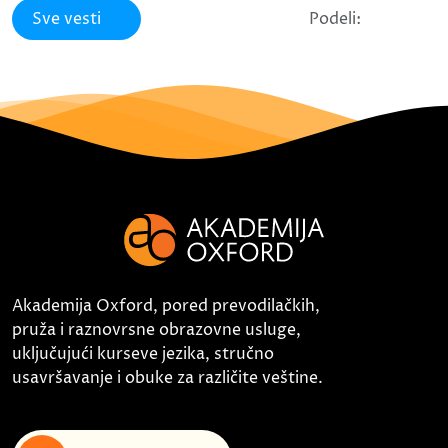
Sve vesti
Podeli:
Akademija Oxford, pored prevodilačkih,
pruža i raznovrsne obrazovne usluge,
uključujući kurseve jezika, stručno
usavršavanje i obuke za različite veštine.