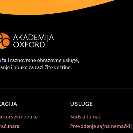
uža i raznovrsne obrazovne usluge,
nje i obuke za različite veštine.
ACIJA
USLUGE
i kursevi i obuke
Sudski tumač
 računara
Prevođenje sa/na nemački j