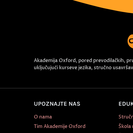
Akademija Oxford, pored prevodilačkih, pr
uključujući kurseve jezika, stručno usavršava
UPOZNAJTE NAS
EDUK
O nama
Stručn
Tim Akademije Oxford
Škola