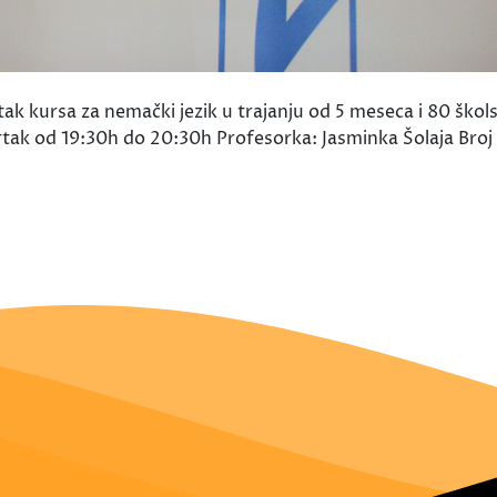
 kursa za nemački jezik u trajanju od 5 meseca i 80 škols
rtak od 19:30h do 20:30h Profesorka: Jasminka Šolaja Broj