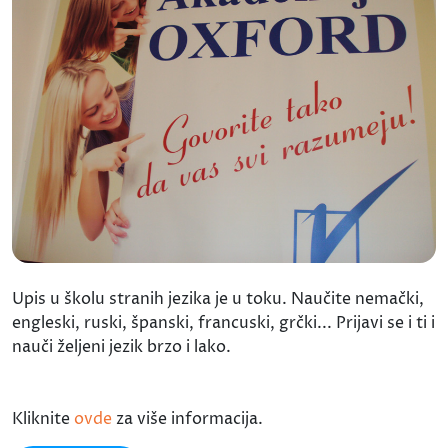
Upis u školu stranih jezika je u toku. Naučite nemački,
engleski, ruski, španski, francuski, grčki... Prijavi se i ti i
nauči željeni jezik brzo i lako.
Kliknite
ovde
za više informacija.