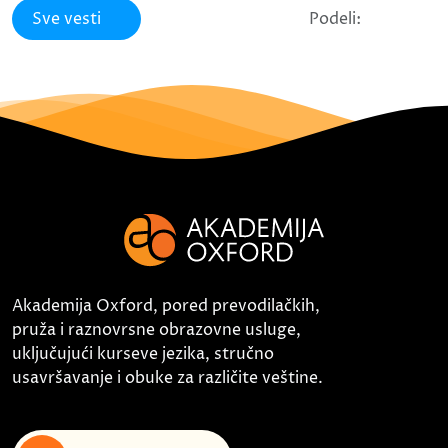
Sve vesti
Podeli:
Akademija Oxford, pored prevodilačkih,
pruža i raznovrsne obrazovne usluge,
uključujući kurseve jezika, stručno
usavršavanje i obuke za različite veštine.