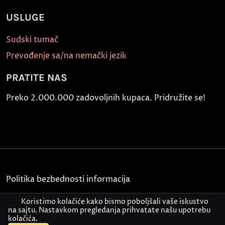
USLUGE
Sudski tumač
Prevođenje sa/na nemački jezik
PRATITE NAS
Preko 2.000.000 zadovoljnih kupaca. Pridružite se!
Politika bezbednosti informacija
Kontakt
Koristimo kolačiće kako bismo poboljšali vaše iskustvo
na sajtu. Nastavkom pregledanja prihvatate našu upotrebu
kolačića.
© Akademija Oxford 2026.