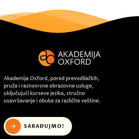
Akademija Oxford, pored prevodilačkih,
pruža i raznovrsne obrazovne usluge,
uključujući kurseve jezika, stručno
usavršavanje i obuke za različite veštine.
SARAĐUJMO!