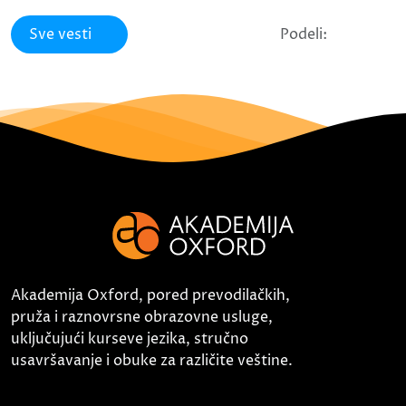
Sve vesti
Podeli:
Akademija Oxford, pored prevodilačkih,
pruža i raznovrsne obrazovne usluge,
uključujući kurseve jezika, stručno
usavršavanje i obuke za različite veštine.