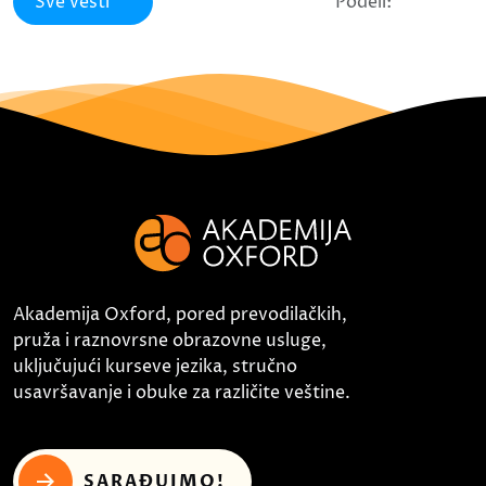
Sve vesti
Podeli:
Akademija Oxford, pored prevodilačkih,
pruža i raznovrsne obrazovne usluge,
uključujući kurseve jezika, stručno
usavršavanje i obuke za različite veštine.
SARAĐUJMO!