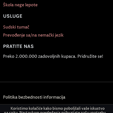
Škola nege lepote
USLUGE
Sudski tumač
Prevođenje sa/na nemački jezik
PRATITE NAS
Preko 2.000.000 zadovoljnih kupaca. Pridružite se!
Politika bezbednosti informacija
Kontakt
Koristimo kolačiće kako bismo poboljšali vaše iskustvo
na sajtu. Nastavkom pregledanja prihvatate našu upotrebu