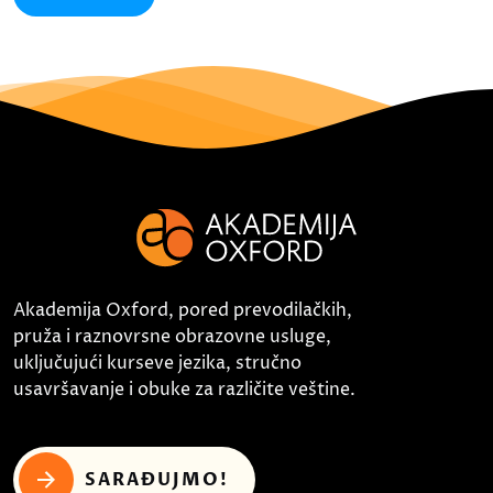
Akademija Oxford, pored prevodilačkih,
pruža i raznovrsne obrazovne usluge,
uključujući kurseve jezika, stručno
usavršavanje i obuke za različite veštine.
SARAĐUJMO!