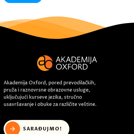
Akademija Oxford, pored prevodilačkih,
pruža i raznovrsne obrazovne usluge,
uključujući kurseve jezika, stručno
usavršavanje i obuke za različite veštine.
SARAĐUJMO!