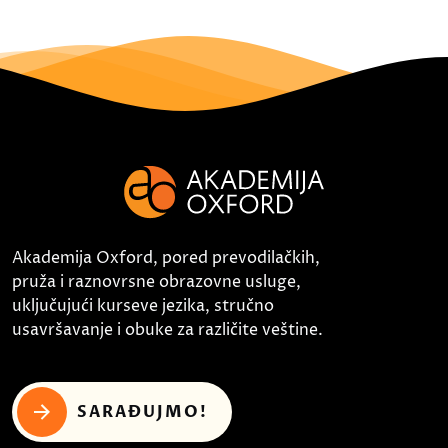
Akademija Oxford, pored prevodilačkih,
pruža i raznovrsne obrazovne usluge,
uključujući kurseve jezika, stručno
usavršavanje i obuke za različite veštine.
SARAĐUJMO!