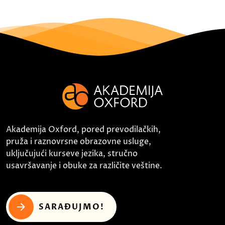
Akademija Oxford, pored prevodilačkih,
pruža i raznovrsne obrazovne usluge,
uključujući kurseve jezika, stručno
usavršavanje i obuke za različite veštine.
SARAĐUJMO!