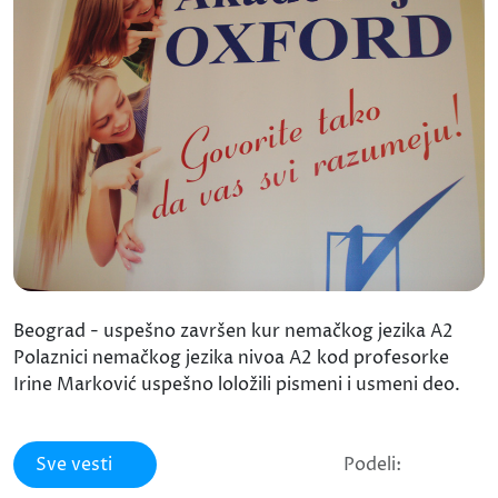
Beograd - uspešno završen kur nemačkog jezika A2
Polaznici nemačkog jezika nivoa A2 kod profesorke
Irine Marković uspešno loložili pismeni i usmeni deo.
Sve vesti
Podeli: