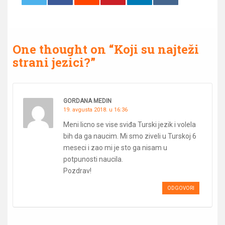
0
0
One thought on “
Koji su najteži
strani jezici?
”
GORDANA MEDIN
19. avgusta 2018. u 16:36
Meni licno se vise sviđa Turski jezik i volela
bih da ga naucim. Mi smo ziveli u Turskoj 6
meseci i zao mi je sto ga nisam u
potpunosti naucila.
Pozdrav!
ODGOVORI