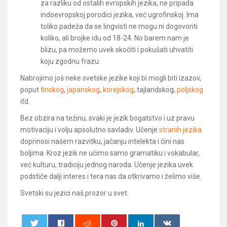
za razliku od ostalih evropskih jezika, ne pripada
indoevropskoj porodici jezika, već ugrofinskoj. Ima
toliko padeža da se lingvisti ne mogu ni dogovoriti
koliko, ali brojke idu od 18-24. No barem nam je
blizu, pa možemo uvek skočiti i pokušati uhvatiti
koju zgodnu frazu.
Nabrojimo još neke svetske jezike koji bi mogli biti izazov,
poput ​
finskog
​, ​
japanskog
​, ​
korejskog
​, tajlandskog, ​
poljskog
​
itd.
Bez obzira na težinu, svaki je jezik bogatstvo i uz pravu
motivaciju i volju apsolutno savladiv. Učenje
stranih jezika
doprinosi našem razvitku, jačanju intelekta i čini nas
boljima. Kroz jezik ne učimo samo gramatiku i vokabular,
već kulturu, tradiciju jednog naroda. Učenje jezika uvek
podstiče dalji interes i tera nas da otkrivamo i želimo više.
Svetski su jezici naš prozor u svet.