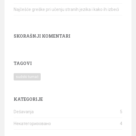
Najčešće greške pri učenju stranih jezika i kako ih izbeći
SKORAŠNJI KOMENTARI
TAGOVI
sudski tumač
KATEGORIJE
Dešavanja
5
Некатегоризовано
4