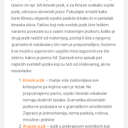
izazov će npr. biti kineski jezik, a za Kineze svakako srpski
jezik, odnosno slovenski jezici. Pokušajte smisliti kako
biste Kinezu objasnili srpske padeže ili kako bi vi savladali
kineska slova. Faktori koji neki svetski jezik čine teškim
naravno povezani su s vašim materinjim jezikom, koliko je
drugi jezik različit od maternjeg, postoji li išta u njegovoj
gramatici ili vokabularu što nam je prepoznatljivo, hoćemo
li se mučiti s izgovorom i uopšte moći izgovoriti sve što
želimo, kakvo je pismo itd. Sastavili smo spisak pet
najtežih svetskih jezika koji su teži od očekivanog, ali ne
nesavladivi.
Kineski jezik
​ – manje-više zadovoljava sve
kriterijume po kojima nam je težak. Ne
prepoznajemo pismo, ​srpski ​i kineski vokabular
nemaju dodirnih tačaka. Gramatika slovenskih
jezika ne podudara se s gramatikom sinotibetskih.
Zapravo je jednostavnija, nema padeža, rodova,
množine i jednine.
Arapski jezik
​ – jezik s prekrasnom estetikom koji