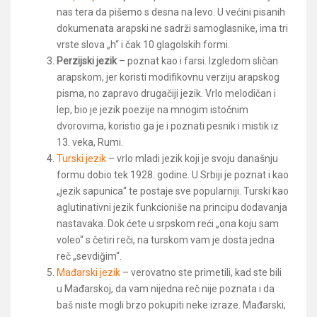
nas tera da pišemo s desna na levo. U većini pisanih
dokumenata arapski ne sadrži samoglasnike, ima tri
vrste slova „h“ i čak 10 glagolskih formi.
Perzijski jezik
​ – poznat kao i farsi. Izgledom sličan
arapskom, jer koristi modifikovnu verziju arapskog
pisma, no zapravo drugačiji jezik. Vrlo melodičan i
lep, bio je jezik poezije na mnogim istočnim
dvorovima, koristio ga je i poznati pesnik i mistik iz
13. veka, Rumi.
Turski jezik​
– vrlo mladi jezik koji je svoju današnju
formu dobio tek 1928. godine. U Srbiji je poznat i kao
„jezik sapunica“ te postaje sve popularniji. Turski kao
aglutinativni jezik funkcioniše na principu dodavanja
nastavaka. Dok ćete u srpskom reći „ona koju sam
voleo“ s četiri reči, na turskom vam je dosta jedna
reč „sevdiğim“.
Mađarski jezik
​ – verovatno ste primetili, kad ste bili
u Mađarskoj, da vam nijedna reč nije poznata i da
baš niste mogli brzo pokupiti neke izraze. Mađarski,