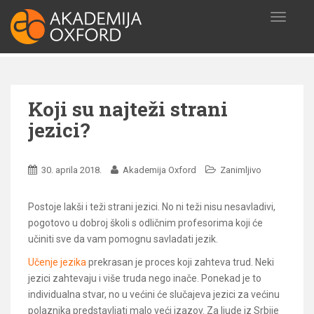
S
T
k
O
i
G
p
G
t
L
o
E
Koji su najteži strani
N
m
A
a
jezici?
V
i
I
n
G
c
30. aprila 2018.
Akademija Oxford
Zanimljivo
A
o
T
I
n
Postoje lakši i teži strani jezici. No ni teži nisu nesavladivi,
O
t
pogotovo u dobroj školi s odličnim profesorima koji će
N
e
učiniti sve da vam pomognu savladati jezik.
n
Učenje jezika​
prekrasan je proces koji zahteva trud. Neki
t
jezici zahtevaju i više truda nego inače. Ponekad je to
individualna stvar, no u većini će slučajeva jezici za većinu
polaznika predstavljati malo veći izazov. Za ljude iz Srbije