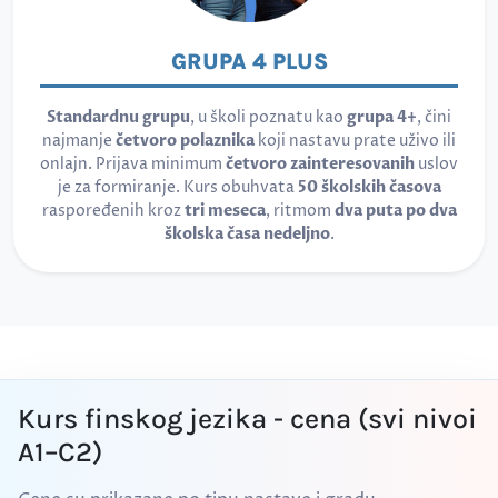
GRUPA 4 PLUS
Standardnu grupu
, u školi poznatu kao
grupa 4+
, čini
najmanje
četvoro polaznika
koji nastavu prate uživo ili
onlajn. Prijava minimum
četvoro zainteresovanih
uslov
je za formiranje. Kurs obuhvata
50 školskih časova
raspoređenih kroz
tri meseca
, ritmom
dva puta po dva
školska časa nedeljno
.
Kurs finskog jezika - cena (svi nivoi
A1–C2)