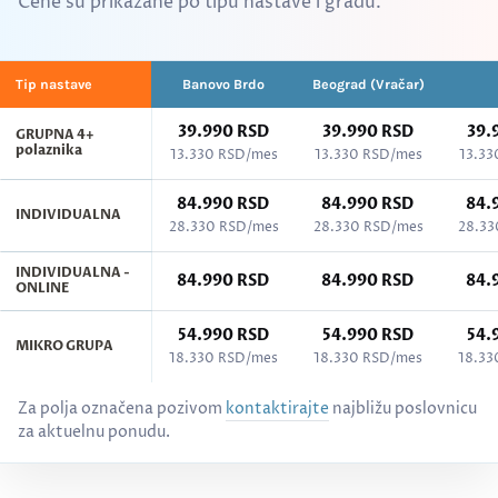
Cene su prikazane po tipu nastave i gradu.
Tip nastave
Banovo Brdo
Beograd (Vračar)
39.990 RSD
39.990 RSD
39.
GRUPNA 4+
polaznika
13.330 RSD/mes
13.330 RSD/mes
13.33
84.990 RSD
84.990 RSD
84.
INDIVIDUALNA
28.330 RSD/mes
28.330 RSD/mes
28.33
INDIVIDUALNA -
84.990 RSD
84.990 RSD
84.
ONLINE
54.990 RSD
54.990 RSD
54.
MIKRO GRUPA
18.330 RSD/mes
18.330 RSD/mes
18.33
Cenovnik kurseva po gradovima - Finski jezik, svi nivoi (A1–C2)
Za polja označena pozivom
kontaktirajte
najbližu poslovnicu
za aktuelnu ponudu.