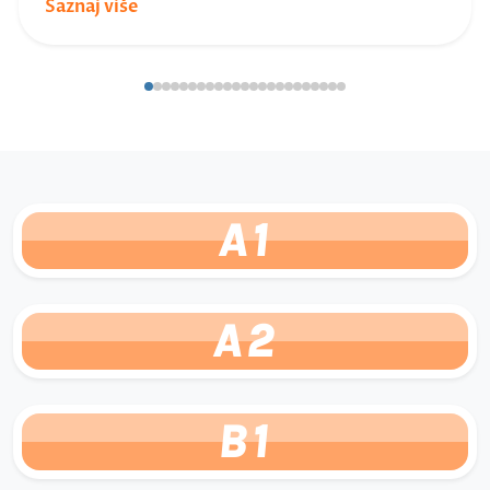
Saznaj više
A1
A2
B1