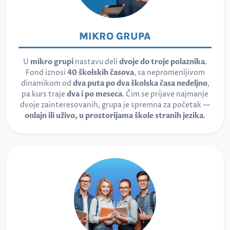
MIKRO GRUPA
U
mikro grupi
nastavu deli
dvoje do troje polaznika
.
Fond iznosi
40 školskih časova
, sa nepromenljivom
dinamikom od
dva puta po dva školska časa nedeljno
,
pa kurs traje
dva i po meseca
. Čim se prijave najmanje
dvoje zainteresovanih, grupa je spremna za početak —
onlajn ili uživo, u prostorijama škole stranih jezika
.