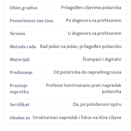
Prilagođen ciljevima polaznika
Obim gradiva
Po dogovoru sa profesorom
Posvećenost van časa
U dogovoru sa profesorom
Termini
Rad jedan na jedan, prilagođen polazniku
Metoda rada
Štampani i digitalni
Materijali
Od početnika do naprednog nivoa
Predznanje
Profesor kontinuirano prati napredak
Praćenje
polaznika
napretka
Da, po položenom ispitu
Sertifikat
Strukturisan napredak i fokus na lične ciljeve
Idealan za