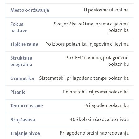
U poslovnici ili online
Mesto održavanja
Sve jezičke veštine, prema ciljevima
Fokus
polaznika
nastave
Po izboru polaznika i njegovim ciljevima
Tipične teme
Po CEFR nivoima, prilagođeno
Struktura
polazniku
programa
Sistematski, prilagođeno tempu polaznika
Gramatika
Po potrebi i ciljevima polaznika
Pisanje
Prilagođen polazniku
Tempo nastave
40 školskih časova po nivou
Broj časova
Prilagođeno brzini napredovanja
Trajanje nivoa