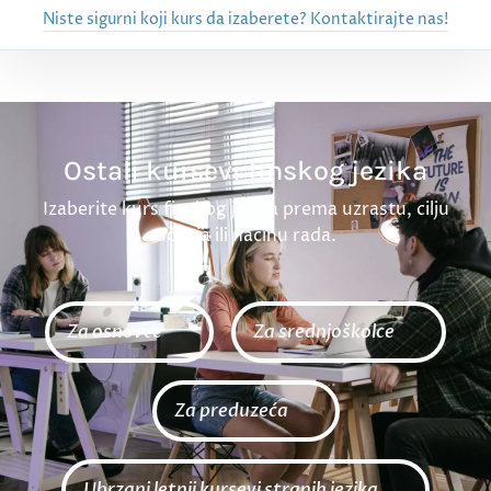
Niste sigurni koji kurs da izaberete? Kontaktirajte nas!
Ostali kursevi finskog jezika
Izaberite kurs finskog jezika prema uzrastu, cilju
učenja ili načinu rada.
Za osnovce
Za srednjoškolce
Za preduzeća
Ubrzani letnji kursevi stranih jezika