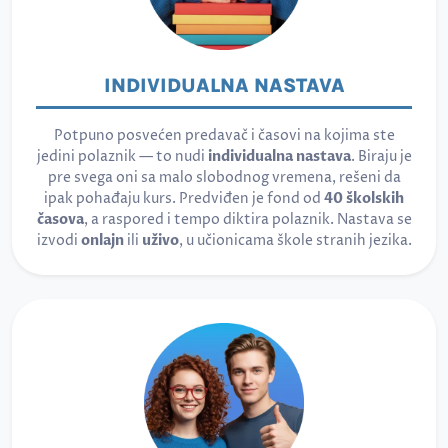
INDIVIDUALNA NASTAVA
Potpuno posvećen predavač i časovi na kojima ste
jedini polaznik — to nudi
individualna nastava
. Biraju je
pre svega oni sa malo slobodnog vremena, rešeni da
ipak pohađaju kurs. Predviđen je fond od
40 školskih
časova
, a raspored i tempo diktira polaznik. Nastava se
izvodi
onlajn
ili
uživo
, u učionicama škole stranih jezika.