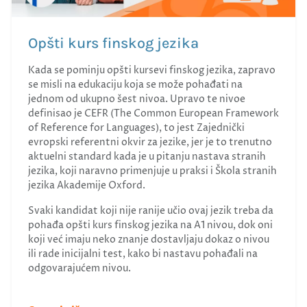
Opšti kurs finskog jezika
Kada se pominju opšti kursevi finskog jezika, zapravo
se misli na edukaciju koja se može pohađati na
jednom od ukupno šest nivoa. Upravo te nivoe
definisao je CEFR (The Common European Framework
of Reference for Languages), to jest Zajednički
evropski referentni okvir za jezike, jer je to trenutno
aktuelni standard kada je u pitanju nastava stranih
jezika, koji naravno primenjuje u praksi i Škola stranih
jezika Akademije Oxford.
Svaki kandidat koji nije ranije učio ovaj jezik treba da
pohađa opšti kurs finskog jezika na A1 nivou, dok oni
koji već imaju neko znanje dostavljaju dokaz o nivou
ili rade inicijalni test, kako bi nastavu pohađali na
odgovarajućem nivou.