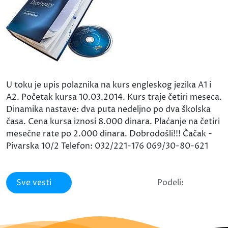
U toku je upis polaznika na kurs engleskog jezika A1 i
A2. Početak kursa 10.03.2014. Kurs traje četiri meseca.
Dinamika nastave: dva puta nedeljno po dva školska
časa. Cena kursa iznosi 8.000 dinara. Plaćanje na četiri
mesečne rate po 2.000 dinara. Dobrodošli!!! Čačak -
Pivarska 10/2 Telefon: 032/221-176 069/30-80-621
Sve vesti
Podeli: