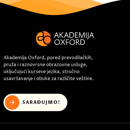
Akademija Oxford, pored prevodilačkih,
pruža i raznovrsne obrazovne usluge,
uključujući kurseve jezika, stručno
usavršavanje i obuke za različite veštine.
SARAĐUJMO!