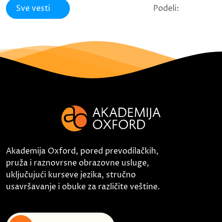
Sve vesti
Podeli:
Akademija Oxford, pored prevodilačkih,
pruža i raznovrsne obrazovne usluge,
uključujući kurseve jezika, stručno
usavršavanje i obuke za različite veštine.