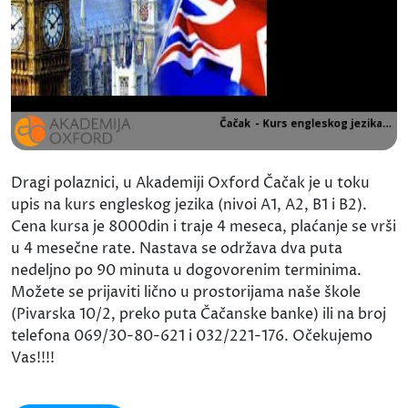
Dragi polaznici, u Akademiji Oxford Čačak je u toku
upis na kurs engleskog jezika (nivoi A1, A2, B1 i B2).
Cena kursa je 8000din i traje 4 meseca, plaćanje se vrši
u 4 mesečne rate. Nastava se održava dva puta
nedeljno po 90 minuta u dogovorenim terminima.
Možete se prijaviti lično u prostorijama naše škole
(Pivarska 10/2, preko puta Čačanske banke) ili na broj
telefona 069/30-80-621 i 032/221-176. Očekujemo
Vas!!!!