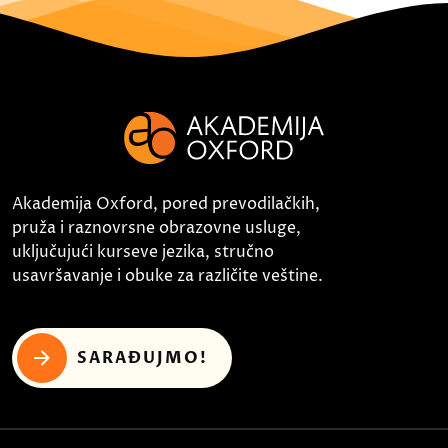
Akademija Oxford, pored prevodilačkih,
pruža i raznovrsne obrazovne usluge,
uključujući kurseve jezika, stručno
usavršavanje i obuke za različite veštine.
SARAĐUJMO!