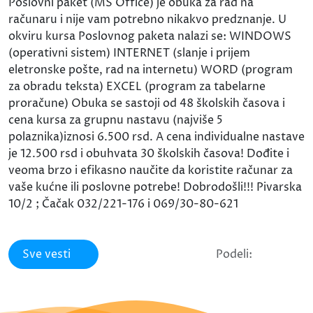
Poslovni paket (MS Office) je obuka za rad na
računaru i nije vam potrebno nikakvo predznanje. U
okviru kursa Poslovnog paketa nalazi se: WINDOWS
(operativni sistem) INTERNET (slanje i prijem
eletronske pošte, rad na internetu) WORD (program
za obradu teksta) EXCEL (program za tabelarne
proračune) Obuka se sastoji od 48 školskih časova i
cena kursa za grupnu nastavu (najviše 5
polaznika)iznosi 6.500 rsd. A cena individualne nastave
je 12.500 rsd i obuhvata 30 školskih časova! Dođite i
veoma brzo i efikasno naučite da koristite računar za
vaše kućne ili poslovne potrebe! Dobrodošli!!! Pivarska
10/2 ; Čačak 032/221-176 i 069/30-80-621
Sve vesti
Podeli: