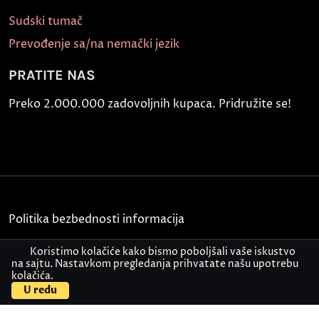
Sudski tumač
Prevođenje sa/na nemački jezik
PRATITE NAS
Preko 2.000.000 zadovoljnih kupaca. Pridružite se!
Politika bezbednosti informacija
Kontakt
Koristimo kolačiće kako bismo poboljšali vaše iskustvo
na sajtu. Nastavkom pregledanja prihvatate našu upotrebu
kolačića.
© Akademija Oxford 2026.
U redu