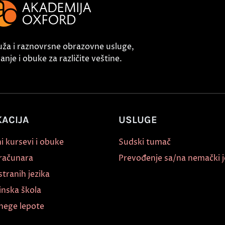
uža i raznovrsne obrazovne usluge,
nje i obuke za različite veštine.
ACIJA
USLUGE
i kursevi i obuke
Sudski tumač
 računara
Prevođenje sa/na nemački j
stranih jezika
inska škola
nege lepote