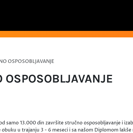
ČNO OSPOSOBLJAVANJE
O OSPOSOBLJAVANJE
i od samo 13.000 din završite stručno osposobljavanje i iz
 obuku u trajanju 3 - 6 meseci i sa našom Diplomom lakše 