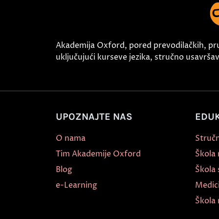
Akademija Oxford, pored prevodilačkih, pr
uključujući kurseve jezika, stručno usavršava
UPOZNAJTE NAS
EDUK
O nama
Stručn
Tim Akademije Oxford
Škola
Blog
Škola 
e-Learning
Medic
Škola 