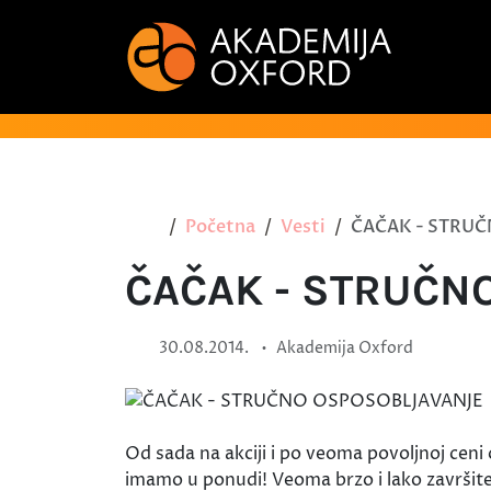
Početna
Vesti
ČAČAK - STRU
ČAČAK - STRUČN
•
30.08.2014.
Akademija Oxford
Od sada na akciji i po veoma povoljnoj cen
imamo u ponudi! Veoma brzo i lako završite