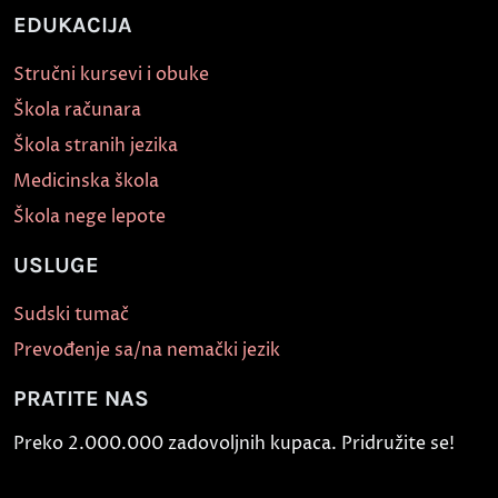
EDUKACIJA
Stručni kursevi i obuke
Škola računara
Škola stranih jezika
Medicinska škola
Škola nege lepote
USLUGE
Sudski tumač
Prevođenje sa/na nemački jezik
PRATITE NAS
Preko 2.000.000 zadovoljnih kupaca. Pridružite se!