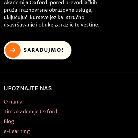
Akademija Oxford, pored prevodilačkih,
pruža i raznovrsne obrazovne usluge,
uključujući kurseve jezika, stručno
usavršavanje i obuke za različite veštine.
SARAĐUJMO!
UPOZNAJTE NAS
O nama
Tim Akademije Oxford
Blog
e-Learning