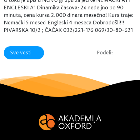
U toku je upis u NOVU grupu za jezike NEMAČKI A1 I
ENGLESKI A1 Dinamika časova: 2x nedeljno po 90
minuta, cena kursa 2.000 dinara mesečno! Kurs traje:
Nemački 5 meseci Engleski 4 meseca Dobrodošli!!!
PIVARSKA 10/2 ; ČAČAK 032/221-176 069/30-80-621
Sve vesti
Podeli: