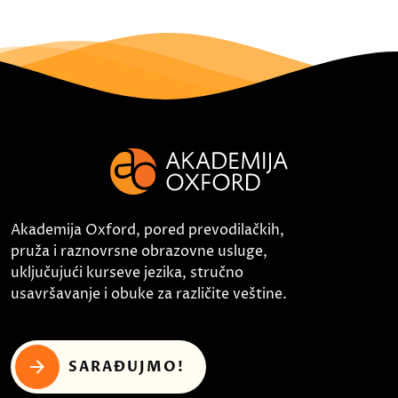
Akademija Oxford, pored prevodilačkih,
pruža i raznovrsne obrazovne usluge,
uključujući kurseve jezika, stručno
usavršavanje i obuke za različite veštine.
SARAĐUJMO!