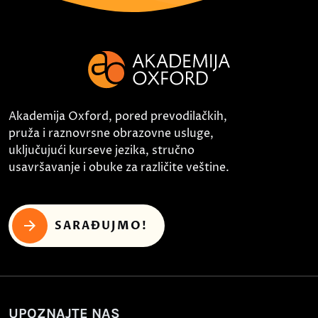
Akademija Oxford, pored prevodilačkih,
pruža i raznovrsne obrazovne usluge,
uključujući kurseve jezika, stručno
usavršavanje i obuke za različite veštine.
SARAĐUJMO!
UPOZNAJTE NAS