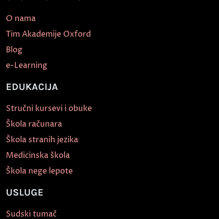
O nama
Tim Akademije Oxford
Blog
e-Learning
EDUKACIJA
Stručni kursevi i obuke
Škola računara
Škola stranih jezika
Medicinska škola
Škola nege lepote
USLUGE
Sudski tumač