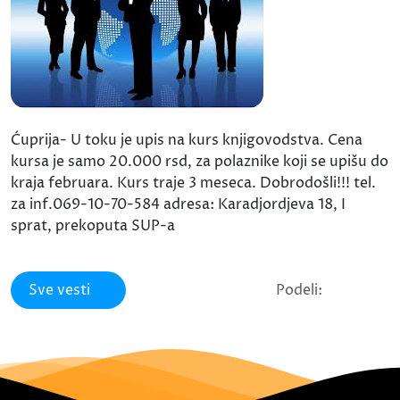
Ćuprija- U toku je upis na kurs knjigovodstva. Cena
kursa je samo 20.000 rsd, za polaznike koji se upišu do
kraja februara. Kurs traje 3 meseca. Dobrodošli!!! tel.
za inf.069-10-70-584 adresa: Karadjordjeva 18, I
sprat, prekoputa SUP-a
Sve vesti
Podeli: